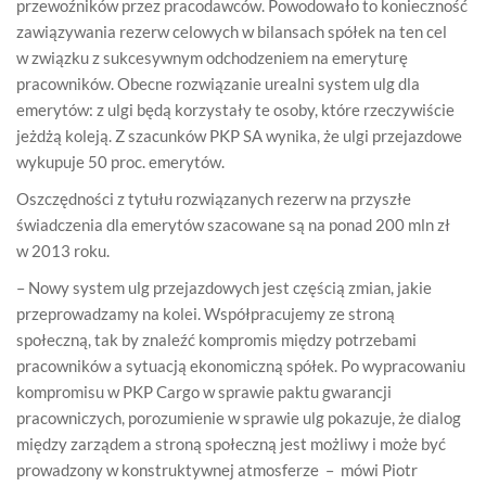
przewoźników przez pracodawców. Powodowało to konieczność
zawiązywania rezerw celowych w bilansach spółek na ten cel
w związku z sukcesywnym odchodzeniem na emeryturę
pracowników. Obecne rozwiązanie urealni system ulg dla
emerytów: z ulgi będą korzystały te osoby, które rzeczywiście
jeżdżą koleją. Z szacunków PKP SA wynika, że ulgi przejazdowe
wykupuje 50 proc. emerytów.
Oszczędności z tytułu rozwiązanych rezerw na przyszłe
świadczenia dla emerytów szacowane są na ponad 200 mln zł
w 2013 roku.
– Nowy system ulg przejazdowych jest częścią zmian, jakie
przeprowadzamy na kolei. Współpracujemy ze stroną
społeczną, tak by znaleźć kompromis między potrzebami
pracowników a sytuacją ekonomiczną spółek. Po wypracowaniu
kompromisu w PKP Cargo w sprawie paktu gwarancji
pracowniczych, porozumienie w sprawie ulg pokazuje, że dialog
między zarządem a stroną społeczną jest możliwy i może być
prowadzony w konstruktywnej atmosferze – mówi Piotr