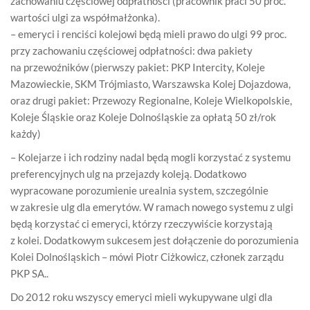
zachowaniu częściowej odpłatności (pracownik płaci 50 proc.
wartości ulgi za współmałżonka).
– emeryci i renciści kolejowi będą mieli prawo do ulgi 99 proc.
przy zachowaniu częściowej odpłatności: dwa pakiety
na przewoźników (pierwszy pakiet: PKP Intercity, Koleje
Mazowieckie, SKM Trójmiasto, Warszawska Kolej Dojazdowa,
oraz drugi pakiet: Przewozy Regionalne, Koleje Wielkopolskie,
Koleje Śląskie oraz Koleje Dolnośląskie za opłatą 50 zł/rok
każdy)
– Kolejarze i ich rodziny nadal będą mogli korzystać z systemu
preferencyjnych ulg na przejazdy koleją. Dodatkowo
wypracowane porozumienie urealnia system, szczególnie
w zakresie ulg dla emerytów. W ramach nowego systemu z ulgi
będą korzystać ci emeryci, którzy rzeczywiście korzystają
z kolei. Dodatkowym sukcesem jest dołączenie do porozumienia
Kolei Dolnośląskich – mówi Piotr Ciżkowicz, członek zarządu
PKP SA..
Do 2012 roku wszyscy emeryci mieli wykupywane ulgi dla