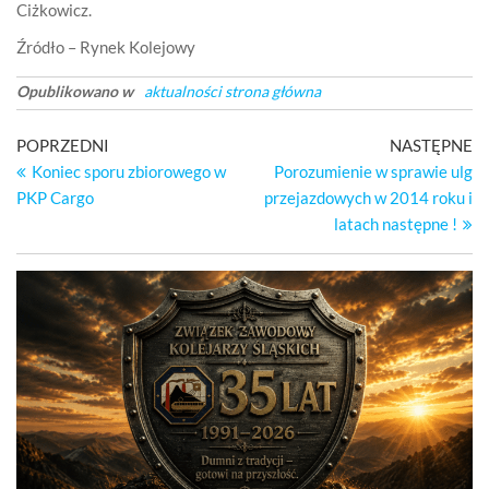
Ciżkowicz.
Źródło – Rynek Kolejowy
Opublikowano w
aktualności strona główna
Nawigacja
Poprzedni
Na
POPRZEDNI
NASTĘPNE
wpis
wp
Koniec sporu zbiorowego w
Porozumienie w sprawie ulg
wpisu
PKP Cargo
przejazdowych w 2014 roku i
latach następne !