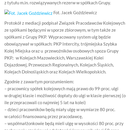
z tytułu m.in. rozwiązywanych rezerw w spółkach Grupy.
Fot. Jacek Goździewicz
Protokół z mediacji podpisał Związek Pracodawców Kolejowych
ze spółkami będącymi w sporze zbiorowym, w tym także ze
spółkami z Grupy PKP. Wypracowany system ulg będzie
obowiązywał w spółkach: PKP Intercity, trójmiejska Szybka
Kolej Miejska oraz u przewoźników osobowych spoza Grupy
PKP.: w Kolejach Mazowieckich, Warszawskiej Kolei
Dojazdowej, Przewozach Regionalnych, Kolejach Śląskich,
Kolejach Dolnośląskich oraz Kolejach Wielkopolskich.
Zgodnie z zawartym porozumieniem:
– pracownicy spółek kolejowych mają prawo do 99-proc. ulgi
w drugiej klasie i możliwość dopłaty do ulgi w klasie pierwszej (o
ile przepracowali co najmniej 5 lat na kolei)
– dzieci pracowników będą miały ulgę w wymiarze 80 proc.
w całości finansowaną przez pracodawcę,
– współmałżonkowie będą mieli ulgę w wysokości 80 proc. przy