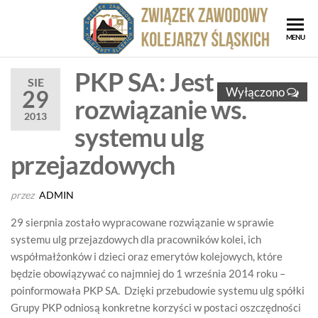
Przejdź
do
ZZK
Związe
MENU
treści
Zawod
Zwi
Kolejar
PKP SA: Jest
Za
SIE
Śląskic
Wyłączono
29
rozwiązanie ws.
Kol
2013
Ślą
systemu ulg
przejazdowych
przez
ADMIN
29 sierpnia zostało wypracowane rozwiązanie w sprawie
systemu ulg przejazdowych dla pracowników kolei, ich
współmałżonków i dzieci oraz emerytów kolejowych, które
będzie obowiązywać co najmniej do 1 września 2014 roku –
poinformowała PKP SA. Dzięki przebudowie systemu ulg spółki
Grupy PKP odniosą konkretne korzyści w postaci oszczędności