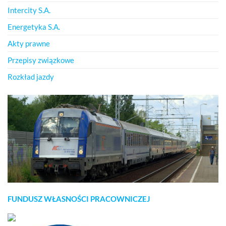
Intercity S.A.
Energetyka S.A.
Akty prawne
Przepisy związkowe
Rozkład jazdy
FUNDUSZ WŁASNOŚCI PRACOWNICZEJ