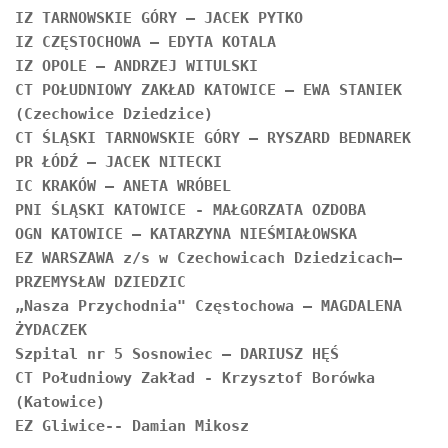
IZ TARNOWSKIE GÓRY – JACEK PYTKO

IZ CZĘSTOCHOWA – EDYTA KOTALA

IZ OPOLE – ANDRZEJ WITULSKI

CT POŁUDNIOWY ZAKŁAD KATOWICE – EWA STANIEK 
(Czechowice Dziedzice)

CT ŚLĄSKI TARNOWSKIE GÓRY – RYSZARD BEDNAREK

PR ŁÓDŹ – JACEK NITECKI

IC KRAKÓW – ANETA WRÓBEL

PNI ŚLĄSKI KATOWICE - MAŁGORZATA OZDOBA

OGN KATOWICE – KATARZYNA NIEŚMIAŁOWSKA

EZ WARSZAWA z/s w Czechowicach Dziedzicach– 
PRZEMYSŁAW DZIEDZIC

„Nasza Przychodnia" Częstochowa – MAGDALENA 
ŻYDACZEK

Szpital nr 5 Sosnowiec – DARIUSZ HĘŚ

CT Południowy Zakład - Krzysztof Borówka 
(Katowice)

EZ Gliwice-- Damian Mikosz