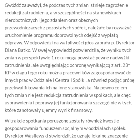
Gwóźdź zauważył, że podczas tych zmian istnieje zagrożenie
redukcji zatrudnienia, a w szczególności na stanowiskach
nierobotniczych i jego zdaniem oraz obecnych
przewodniczących z pozostałych spółek, należało by rozważyć
uruchomienie programu dobrowolnych odejść z wypłatą
odprawy. W odpowiedzi na wątpliwości głos zabrała p. Dyrektor
Diana Batko. W swej wypowiedzi potwierdziła, że wyniku tych
zmian w perspektywie 1 roku mogą powstać pewne nadwyżki
zatrudnienia, ale uwzględniając ochronę wynikającą z art. 23″
KP w ciągu tego roku można pracowników zagospodarować do
innych prac w Oddziale i Centrali Spółki, a również podjąć próbę
przekwalifikowania ich na inne stanowiska. Na pewno celem
tych zmian nie jest redukcja zatrudnienia w spółkach, ale chęć
usprawnienia i poprawy jej funkcjonowania szczególnie w tych,
które zanotowały ujemny wynik finansowy.
W trakcie spotkania poruszone zostały również kwestie
gospodarowania funduszem socjalnym w oddziałach spółek.
Dyrektor Wasilewski stwierdził, że uznaje lokalne znaczenie