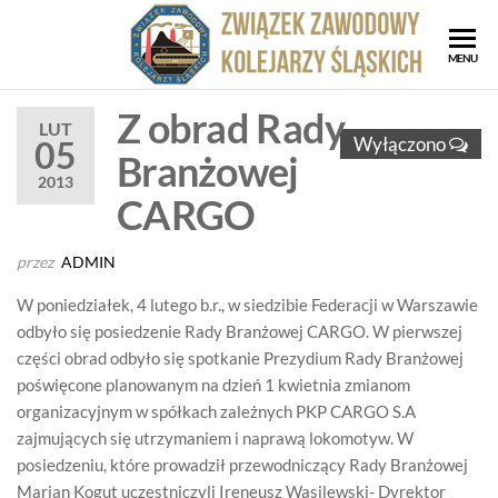
Przejdź
do
ZZK
Związe
MENU
treści
Zawod
Zwi
Kolejar
Z obrad Rady
Za
LUT
Śląskic
Wyłączono
05
Branżowej
Kol
2013
Ślą
CARGO
przez
ADMIN
W poniedziałek, 4 lutego b.r., w siedzibie Federacji w Warszawie
odbyło się posiedzenie Rady Branżowej CARGO. W pierwszej
części obrad odbyło się spotkanie Prezydium Rady Branżowej
poświęcone planowanym na dzień 1 kwietnia zmianom
organizacyjnym w spółkach zależnych PKP CARGO S.A
zajmujących się utrzymaniem i naprawą lokomotyw. W
posiedzeniu, które prowadził przewodniczący Rady Branżowej
Marian Kogut uczestniczyli Ireneusz Wasilewski- Dyrektor