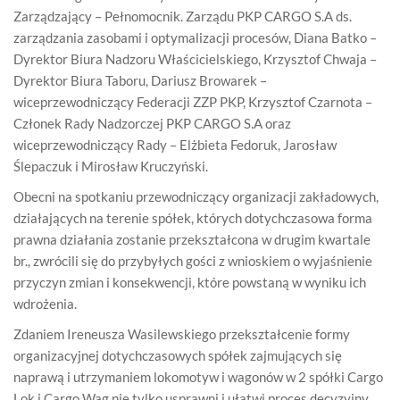
Zarządzający – Pełnomocnik. Zarządu PKP CARGO S.A ds.
zarządzania zasobami i optymalizacji procesów, Diana Batko –
Dyrektor Biura Nadzoru Właścicielskiego, Krzysztof Chwaja –
Dyrektor Biura Taboru, Dariusz Browarek –
wiceprzewodniczący Federacji ZZP PKP, Krzysztof Czarnota –
Członek Rady Nadzorczej PKP CARGO S.A oraz
wiceprzewodniczący Rady – Elżbieta Fedoruk, Jarosław
Ślepaczuk i Mirosław Kruczyński.
Obecni na spotkaniu przewodniczący organizacji zakładowych,
działających na terenie spółek, których dotychczasowa forma
prawna działania zostanie przekształcona w drugim kwartale
br., zwrócili się do przybyłych gości z wnioskiem o wyjaśnienie
przyczyn zmian i konsekwencji, które powstaną w wyniku ich
wdrożenia.
Zdaniem Ireneusza Wasilewskiego przekształcenie formy
organizacyjnej dotychczasowych spółek zajmujących się
naprawą i utrzymaniem lokomotyw i wagonów w 2 spółki Cargo
Lok i Cargo Wag nie tylko usprawni i ułatwi proces decyzyjny