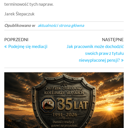
terminowość tych napraw.
Jarek Ślepaczuk
Opublikowano w
aktualności strona główna
Nawigacja
Poprzedni
Na
POPRZEDNI
NASTĘPNE
wpis
wp
Podejmę się mediacji
Jak pracownik może dochodzić
wpisu
swoich praw z tytułu
niewypłaconej pensji?