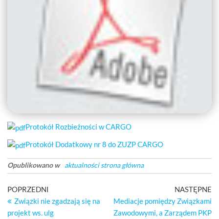
Protokół Rozbieżności w CARGO
Protokół Dodatkowy nr 8 do ZUZP CARGO
Opublikowano w
aktualności strona główna
Nawigacja
Poprzedni
Na
POPRZEDNI
NASTĘPNE
wpis
wp
Związki nie zgadzają się na
Mediacje pomiędzy Związkami
wpisu
projekt ws. ulg
Zawodowymi, a Zarządem PKP