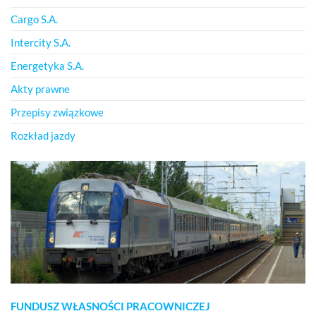
Cargo S.A.
Intercity S.A.
Energetyka S.A.
Akty prawne
Przepisy związkowe
Rozkład jazdy
FUNDUSZ WŁASNOŚCI PRACOWNICZEJ