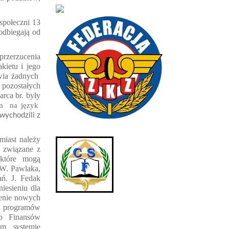
 społeczni 13
odbiegają od
przerzucenia
akietu i jego
wia żadnych
 pozostałych
arca br. by
ły
m
na język
wychodzili z
miast należy
e związane z
które
mogą
W. Pawlaka,
ań. J. Fedak
iesieniu dla
zenie nowych
a program
ów
o Finans
ów
m systemie