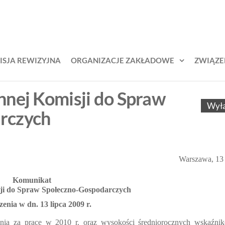
KŚL –
zek
odowy
iązek
jarzy
awodowy
ich
ISJA REWIZYJNA
ORGANIZACJE ZAKŁADOWE
ZWIĄZE
lejarzy
ąskich
nnej Komisji do Spraw
Wył
rczych
Warszawa, 13 l
Komunikat
sji do Spraw Społeczno-Gospodarczych
zenia w dn. 13 lipca 2009 r.
nia za pracę w 2010 r. oraz wysokości średniorocznych wskaźni