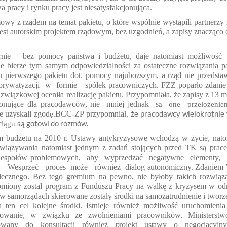
a pracy i rynku pracy jest niesatysfakcjonuj
ąca.
mowy z rządem na temat pakietu, o które wsp
ólnie wystąpili partnerzy
est autorskim projektem rz
ądowym, bez uzgodnień, a zapisy znacząco 
arnie – bez pomocy państwa i budżetu, daje natomiast mo
żliwość 
ie bierze tym samym odpowiedzialno
ści za ostateczne rozwiązania p
tu pierwszego pakietu dot. pomocy najuboższym, a rząd nie przedsta
prywatyzacji
w
formie
spółek
pracowniczych.
FZZ popar
ło zdanie
wiązkowej oceniła realizację pakietu. Przypomniała, że zapisy z 13 m
jonujące dla pracodawców,
nie
mniej jednak
s
ą
one
przełożenie
że pracodawcy wielokrotnie 
e uzyskali zgod
BCC-ZP przypomnia
ę.
ł,
są gotowi do rozmów.
i
ągu
m budżetu na 2010 r. Ustawy antykryzysowe wchodz
ą w życie, nato
owiązywania natomiast jednym z zada
ń stojących przed TK są prac
espo
łów problemowych,
aby
wyprzedzać
negatywne
elementy,
.
Wesprzeć
proces
może
również
dialog
autonomiczny.
Zdaniem 
łecznego. Bez tego gremium na pewno, nie by
łoby takich rozwiąz
omiony został program z Funduszu Pracy na walk
ę z kryzysem w odn
 w samorz
ądach skierowane zostały środki na samozatrudnienie i twor
 ten cel kolejne środki. Istnieje również możliwość uruchomieni
ebowanie, w związku ze zwolnieniami
pracownik
ów.
Ministerstw
wany do konsultacji również
projekt ustawy o negocjacyjny