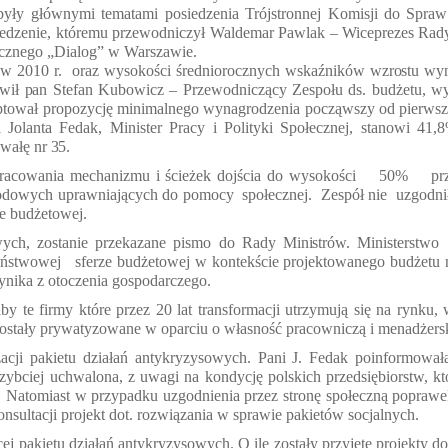
yły głównymi tematami posiedzenia Trójstronnej Komisji do Spraw
osiedzenie, któremu przewodniczył Waldemar Pawlak – Wiceprezes Rad
ecznego „Dialog” w Warszawie.
w 2010 r.
oraz wysokości średniorocznych
wska
źników wzrostu wy
awił pan
Stefan Kubowicz – Przewodnicz
ący Zespołu ds. budżetu, w
ptował propozycję minimalnego wynagrodzenia począwszy od pierwsz
 Jolanta Fedak, Minister Pracy i Polityki Spo
łecznej, stanowi 41,
hwałę nr 35.
racowania mechanizmu i ścieżek dojścia do wysoko
ści
50%
pr
odowych uprawniaj
ących do pomocy
społecznej.
Zespół nie
uzgodni
e budżetowej.
wych, zostanie przekazane pismo do Rady
Ministr
ów.
Ministerstwo
aństwowej
sferze bud
żetowej w kontekście projektowanego budżetu 
ynika z otoczenia gospodarczego.
by te firmy które przez 20 lat transformacji utrzymuj
ą się na rynku,
zostały prywatyzowane w oparciu o w
łasność pracowniczą i menadżers
izacji pakietu działań antykryzysowych. Pani J. Fedak poinformowa
ł
jszybciej uchwalona, z uwagi na kondycj
ę polskich przedsiębiorstw, k
Natomiast w przypadku uzgodnienia przez stronę społeczną popraw
sultacji projekt dot. rozwi
ązania w sprawie pakietów socjalnych.
cej pakietu działań antykryzysowych. O ile zosta
ły przyjęte projekty d