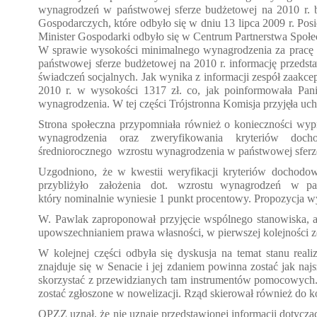
wynagrodzeń w państwowej sferze budżetowej na 2010 r. b
Gospodarczych, które odbyło się w dniu 13 lipca 2009 r. P
Minister Gospodarki odbyło się w Centrum Partnerstwa Społ
W sprawie wysoko
ści minimalnego wynagrodzenia za pracę 
państwowej sferze budżetowej na 2010 r. informację przedst
świadczeń socjalnych. Jak wynika z informacji zesp
ół zaakce
2010 r. w wysoko
ści 1317 zł. co, jak poinformowała Pani
wynagrodzenia. W tej części Trójstronna Komisja
przyj
ęła uc
Strona spo
łeczna przypomniała również o konieczności wyp
wynagrodzenia
oraz
zweryfikowania
kryteriów
doch
średniorocznego
wzrostu wynagrodzenia w pa
ństwowej sferz
Uzgodniono,
że w kwestii weryfikacji kryteriów dochodo
przybliżyło
założenia
dot.
wzrostu
wynagrodzeń
w
p
który nominalnie wyniesie 1 punkt procentowy. Propozycja w
W. Pawlak zaproponowa
ł przyjęcie wspólnego stanowiska, a
upowszechnianiem prawa własności, w pierwszej kolejności 
W kolejnej cz
ęści odbyła się dyskusja na temat stanu real
znajduje się w Senacie i jej zdaniem powinna zostać jak na
skorzystać z przewidzianych tam instrument
ów pomocowych. 
zostać zgłoszone w nowelizacji. Rząd skierował również do kon
OPZZ uzna
ł, że nie uznaje przedstawionej informacji dotyczą