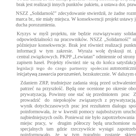
brak jest realizacji innych punktów pakietu, a ustawa dot. praw
NSZZ
„Solidarność” zdecydowanie stwierdził, że żadne roz
marca br., nie miały miejsca. W konsekwencji projekt ustawy j
ducha porozumienia.
Kryzys w my
śl projektu, nie będzie rozwiązywany solid
odpowiedzialności na pracowników. NSZZ „Solidarność” n
późniejsze konsekwencje. Brak jest r
ównież realizacji punk
informacji
w
tym
zakresie.
Wyraża
wolę
dyskusji
nt.
central związkowych. PKPP
„Lewiatan” odmiennie od strony z
zapisem haseł. Projekty również nie są do końca satysfakc
autonomiczni
legislacji
tego
do
czego
partnerzy
społeczni
inicjatywą zawarcia porozumień
bezskutecznie. W dalszym c
,
Zdaniem ZRP, trudniejsze zadania stoj
ą przed uchwalenie
patrzeć na przyszłość. Będą one ocenione po okresie ob
prywatyzacją. Powinny one stać się przedmiotem
prac
Z
prowadzi
ć
do
niepokojów
związanych
z
prywatyzacją
wynik dotychczasowych prac jest rezultatem dialogu spo
poinformowa
ła, że w kwestii pomocy najuboższym uruch
najbiedniejszych osób. Ponieważ nie było zapotrzebowania
miejsc pracy, w drugim p
ółroczy będą uruchomione na
specjalnych tam gdzie rzeczywiście wystąpi zapotrz
poinformowało, że w tym tygodniu zostanie skiero