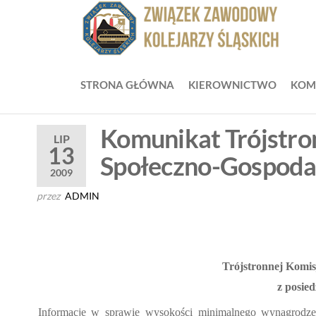
Przejdź
do
ZZ
Zwią
treści
Zaw
Zw
Kole
Z
Śląsk
STRONA GŁÓWNA
KIEROWNICTWO
KOM
Ko
Śl
Komunikat Trójstro
LIP
13
Społeczno-Gospoda
2009
przez
ADMIN
Tr
ójstronnej Komi
z posied
Informacje w sprawie wysoko
ści minimalnego wynagrodze