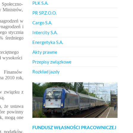
PLK S.A.
 Społeczno-
y Ministrów,
PR SP.Z.O.O.
nagrodzeń w
Cargo S.A.
ynagrodzeń i
Intercity S.A.
ego stycznia
8% średniego
Energetyka S.A.
Akty prawne
zeciętnego
ł wysokości
Przepisy związkowe
Rozkład jazdy
Finans
ów
na 2010 rok,
 w związku z
ką.
a, że ustawa
tóre powinny
ek, mog
ą one
FUNDUSZ WŁASNOŚCI PRACOWNICZEJ
ot. podatków,