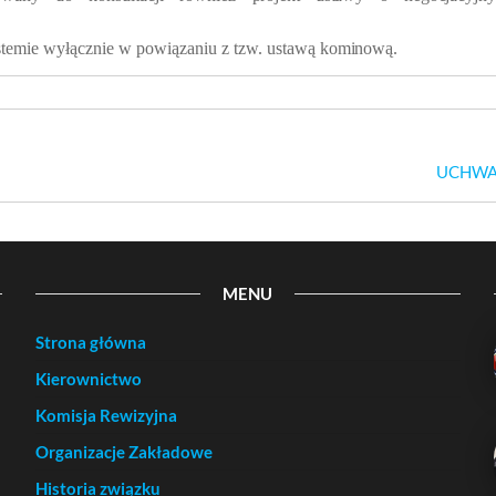
stemie wyłącznie w powiązaniu z tzw. ustawą
kominow
ą.
UCHWA
MENU
Strona główna
Kierownictwo
Komisja Rewizyjna
Organizacje Zakładowe
Historia związku