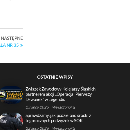
Następny
NASTĘPNE
wpis
ŁA NR 35
OSTATNIE WPISY
Związek Zawodowy Kolejarzy Śląskich
partnerem akcji „Operacja: Pierwszy
Dzwonek” w Legendii.
23 lipca 2026
Wyłączono
Sprawdzamy, jak podzielono środki z
tegorocznych podwyżek w SOK
22 lipca 2026
Wyłączono