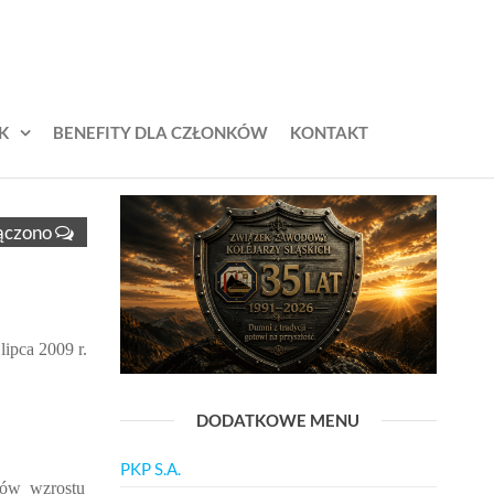
K
BENEFITY DLA CZŁONKÓW
KONTAKT
ączono
ipca 2009 r.
DODATKOWE MENU
PKP S.A.
ków wzrostu