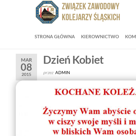
Przejdź
do
ZZ
Zwią
treści
Zaw
Zw
Kole
Z
Śląsk
STRONA GŁÓWNA
KIEROWNICTWO
KOM
Ko
Śl
Dzień Kobiet
MAR
08
przez
ADMIN
2015