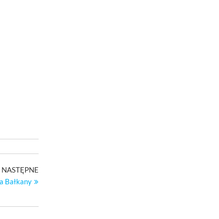
Następny
NASTĘPNE
wpis
a Bałkany