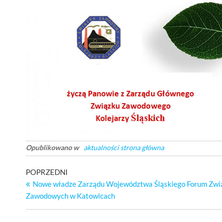
Opublikowano w
aktualności strona główna
Nawigacja
Poprzedni
POPRZEDNI
wpis
Nowe władze Zarządu Województwa Śląskiego Forum Zw
wpisu
Zawodowych w Katowicach