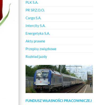
PLK S.A.
PR SP.Z.O.O.
Cargo S.A.
Intercity S.A.
Energetyka S.A.
Akty prawne
Przepisy związkowe
Rozkład jazdy
FUNDUSZ WŁASNOŚCI PRACOWNICZEJ