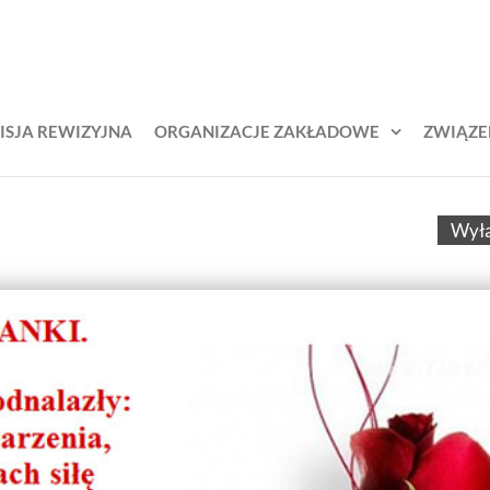
KŚL –
zek
odowy
iązek
jarzy
awodowy
ich
ISJA REWIZYJNA
ORGANIZACJE ZAKŁADOWE
ZWIĄZE
lejarzy
ąskich
Wył