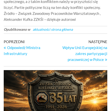
Opublikowano w
aktualności strona główna
Nawigacja
Poprzedni
Na
POPRZEDNI
NASTĘPNE
wpis
wp
Odpowiedź Ministra
Wpływ Unii Europejskiej na
wpisu
Infrastruktury
zakres partycypacji
pracowniczej w Polsce