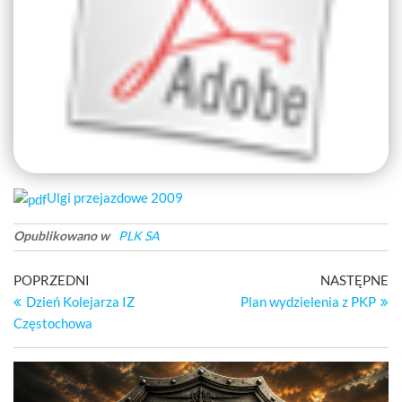
Ulgi przejazdowe 2009
Opublikowano w
PLK SA
Nawigacja
Poprzedni
Na
POPRZEDNI
NASTĘPNE
wpis
wp
Dzień Kolejarza IZ
Plan wydzielenia z PKP
wpisu
Częstochowa