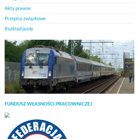
Akty prawne
Przepisy związkowe
Rozkład jazdy
FUNDUSZ WŁASNOŚCI PRACOWNICZEJ