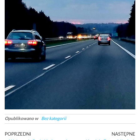
Opublikowano w
Bez kategorii
Nawigacja
Poprzedni
Na
POPRZEDNI
NASTĘPNE