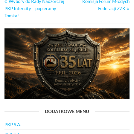
wpis
wp
Wybory do Rady Nadzorczej
Komisja Forum Młodych
wpisu
PKP Intercity – popieramy
Federacji ZZK
Tomka!
DODATKOWE MENU
PKP S.A.