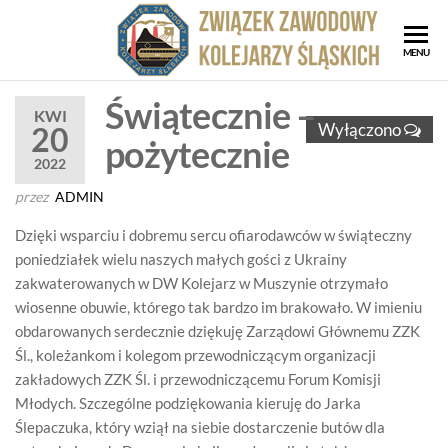
Przejdź
do
ZZK
Związe
MENU
treści
Zawod
Zwi
Kolejar
Świątecznie –
Za
KWI
Śląskic
Wyłączono
20
pożytecznie
Kol
2022
Ślą
przez
ADMIN
Dzięki wsparciu i dobremu sercu ofiarodawców w świąteczny
poniedziałek wielu naszych małych gości z Ukrainy
zakwaterowanych w DW Kolejarz w Muszynie otrzymało
wiosenne obuwie, którego tak bardzo im brakowało. W imieniu
obdarowanych serdecznie dziękuję Zarządowi Głównemu ZZK
Śl., koleżankom i kolegom przewodniczącym organizacji
zakładowych ZZK Śl. i przewodniczącemu Forum Komisji
Młodych. Szczególne podziękowania kieruję do Jarka
Ślepaczuka, który wziął na siebie dostarczenie butów dla