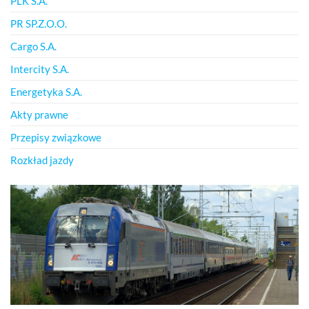
PLK S.A.
PR SP.Z.O.O.
Cargo S.A.
Intercity S.A.
Energetyka S.A.
Akty prawne
Przepisy związkowe
Rozkład jazdy