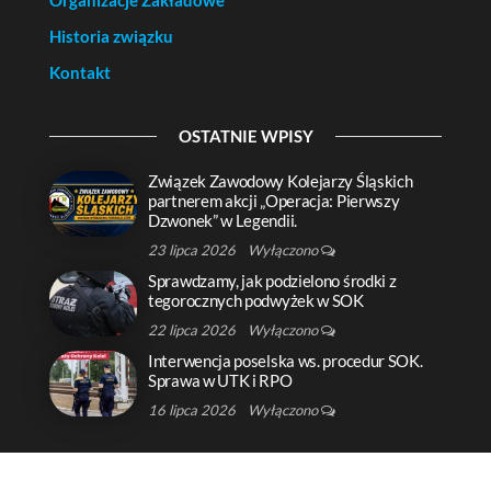
Organizacje Zakładowe
Historia związku
Kontakt
OSTATNIE WPISY
Związek Zawodowy Kolejarzy Śląskich
partnerem akcji „Operacja: Pierwszy
Dzwonek” w Legendii.
23 lipca 2026
Wyłączono
Sprawdzamy, jak podzielono środki z
tegorocznych podwyżek w SOK
22 lipca 2026
Wyłączono
Interwencja poselska ws. procedur SOK.
Sprawa w UTK i RPO
16 lipca 2026
Wyłączono