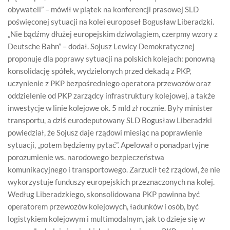
obywateli” – mówił w piątek na konferencji prasowej SLD
poświęconej sytuacji na kolei europoseł Bogusław Liberadzki.
„Nie bądźmy dłużej europejskim dziwolągiem, czerpmy wzory z
Deutsche Bahn” – dodał. Sojusz Lewicy Demokratycznej
proponuje dla poprawy sytuacji na polskich kolejach: ponowną
konsolidację spółek, wydzielonych przed dekadą z PKP,
uczynienie z PKP bezpośredniego operatora przewozów oraz
oddzielenie od PKP zarządcy infrastruktury kolejowej, a także
inwestycje w linie kolejowe ok. 5 mld zł rocznie. Były minister
transportu, a dziś eurodeputowany SLD Bogusław Liberadzki
powiedział, że Sojusz daje rządowi miesiąc na poprawienie
sytuacji, „potem będziemy pytać”. Apelował o ponadpartyjne
porozumienie ws. narodowego bezpieczeństwa
komunikacyjnego i transportowego. Zarzucił też rządowi, że nie
wykorzystuje funduszy europejskich przeznaczonych na kolej.
Według Liberadzkiego, skonsolidowana PKP powinna być
operatorem przewozów kolejowych, ładunków i osób, być
logistykiem kolejowym i multimodalnym, jak to dzieje się w