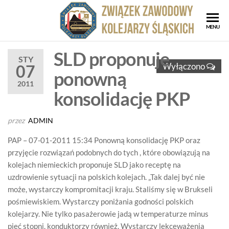
Przejdź
do
ZZK
Związe
MENU
treści
Zawod
Zwi
Kolejar
SLD proponuje
Za
STY
Śląskic
Wyłączono
07
ponowną
Kol
2011
Ślą
konsolidację PKP
przez
ADMIN
PAP – 07-01-2011 15:34 Ponowną konsolidację PKP oraz
przyjęcie rozwiązań podobnych do tych , które obowiązują na
kolejach niemieckich proponuje SLD jako receptę na
uzdrowienie sytuacji na polskich kolejach. „Tak dalej być nie
może, wystarczy kompromitacji kraju. Staliśmy się w Brukseli
pośmiewiskiem. Wystarczy poniżania godności polskich
kolejarzy. Nie tylko pasażerowie jadą w temperaturze minus
pięć stopni, konduktorzy również. Wystarczy lekceważenia