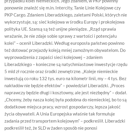
przypadku kolei niemieckich. Jego zdaniem, w PKP powinny
ponownie znaleźć się m.in. Intercity, Tanie Linie Kolejowe czy
PKP Cargo. Zdaniem Liberadzkiego, zaletami Polski, których nie
wykorzystuje, są: sieć kolejowa w środku Europy i prokolejowa
polityka UE. Szansą są też unijne pieniądze. „Rząd sprawia
wrażanie, że nie zdaje sobie sprawy z wartości i potencjału
kolei” – ocenił Liberadzki. Według europosła państwo powinno
też dotować przejazdy koleją mniej zamożnym obywatelom. Do
wyprowadzenia z zapaści sieci kolejowej – zdaniem
Liberadzkiego – konieczne są natychmiastowe inwestycje rzędu
5 mld zł rocznie oraz środki zewnętrzne. „Koleje niemieckie
inwestują co roku 132 tys. euro na kilometr linii, my – 4 tys. Bez
nakładów nie będzie efektów” – powiedział Liberadzki. „Proces
naprawczy będzie długi i kosztowny, ale jest niezbędny” – dodał.
„Chcemy, żeby nasza kolej była podobna do niemieckiej, bo to są
dodatkowe miejsca pracy, wzrost gospodarczy, lepsza jakość
życia obywateli. A Unia Europejska właśnie tak formułuje
zadania przed transportem kolejowym” – podkreślił. Liberadzki
podkreślił też, że SLD w żaden sposób nie ponosi