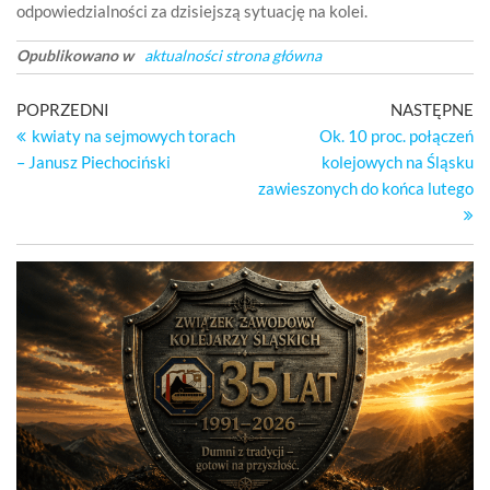
odpowiedzialności za dzisiejszą sytuację na kolei.
Opublikowano w
aktualności strona główna
Nawigacja
Poprzedni
Na
POPRZEDNI
NASTĘPNE
wpis
wp
kwiaty na sejmowych torach
Ok. 10 proc. połączeń
wpisu
– Janusz Piechociński
kolejowych na Śląsku
zawieszonych do końca lutego