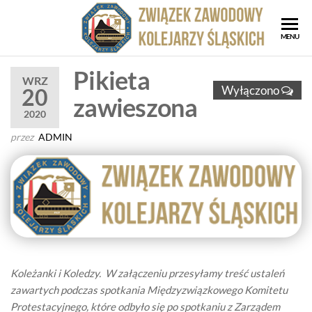
Przejdź
do
ZZK
Związe
MENU
treści
Zawod
Zwi
Kolejar
Pikieta
Za
WRZ
Śląskic
Wyłączono
20
zawieszona
Kol
2020
Ślą
przez
ADMIN
Koleżanki i Koledzy. W załączeniu przesyłamy treść ustaleń
zawartych podczas spotkania Międzyzwiązkowego Komitetu
Protestacyjnego, które odbyło się po spotkaniu z Zarządem