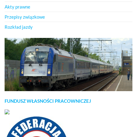
Akty prawne
Przepisy związkowe
Rozkład jazdy
FUNDUSZ WŁASNOŚCI PRACOWNICZEJ