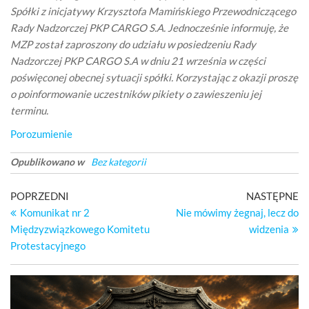
Spółki z inicjatywy Krzysztofa Mamińskiego Przewodniczącego
Rady Nadzorczej PKP CARGO S.A. Jednocześnie informuję, że
MZP został zaproszony do udziału w posiedzeniu Rady
Nadzorczej PKP CARGO S.A w dniu 21 września w części
poświęconej obecnej sytuacji spółki. Korzystając z okazji proszę
o poinformowanie uczestników pikiety o zawieszeniu jej
terminu.
Porozumienie
Opublikowano w
Bez kategorii
Nawigacja
Poprzedni
Na
POPRZEDNI
NASTĘPNE
wpis
wp
Komunikat nr 2
Nie mówimy żegnaj, lecz do
wpisu
Międzyzwiązkowego Komitetu
widzenia
Protestacyjnego