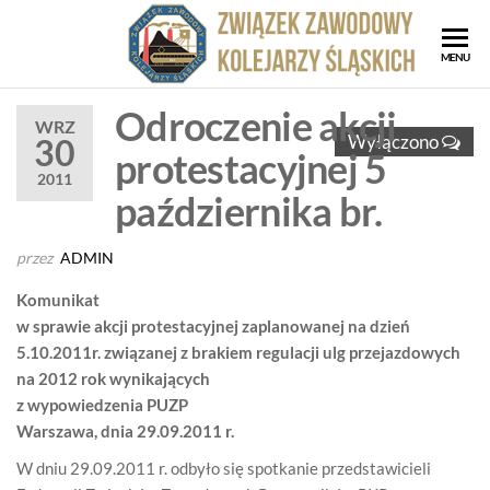
Przejdź
do
ZZK
Związe
MENU
treści
Zawod
Zwi
Kolejar
Odroczenie akcji
Za
WRZ
Śląskic
Wyłączono
30
protestacyjnej 5
Kol
2011
Ślą
października br.
przez
ADMIN
Komunikat
w sprawie akcji protestacyjnej zaplanowanej na dzień
5.10.2011r. związanej z brakiem regulacji ulg przejazdowych
na 2012 rok wynikających
z wypowiedzenia PUZP
Warszawa, dnia 29.09.2011 r.
W dniu 29.09.2011 r. odbyło się spotkanie przedstawicieli