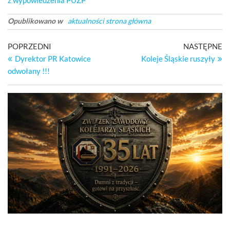
z wypowiedzenia PUZP
Opublikowano w
aktualności strona główna
Nawigacja
Poprzedni
Na
POPRZEDNI
NASTĘPNE
wpis
wp
Dyrektor PR Katowice
Koleje Śląskie ruszyły
wpisu
odwołany !!!