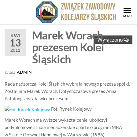
Przejdź
do
ZZK
Związe
MENU
treści
Zawod
Zwi
Kolejar
Marek Worach
Za
KWI
Śląskic
Wyłączono
13
prezesem Kolei
Kol
2011
Ślą
Śląskich
przez
ADMIN
Rada nadzorcza Kolei Śląskich wybrała nowego prezesa spółki.
Został nim Marek Worach. Dotychczasowa prezes Anna
Patalong została wiceprezesem.
Fot. Rynek Kolejowy
Marek Worach ma wyższe wykształcenie, ukończył
podyplomowe studia menadżerskie oparte o program MBA
w Szkole Głównej Handlowej w Warszawie (1996).