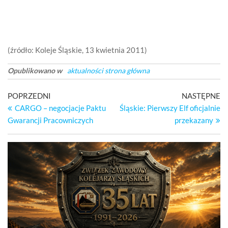
(źródło: Koleje Śląskie, 13 kwietnia 2011)
Opublikowano w
aktualności strona główna
Nawigacja
Poprzedni
Na
POPRZEDNI
NASTĘPNE
wpis
wp
CARGO – negocjacje Paktu
Śląskie: Pierwszy Elf oficjalnie
wpisu
Gwarancji Pracowniczych
przekazany