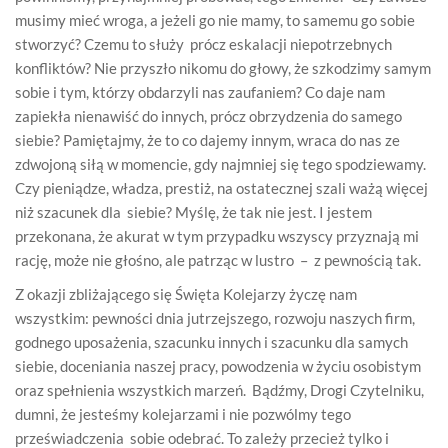
musimy mieć wroga, a jeżeli go nie mamy, to samemu go sobie
stworzyć? Czemu to służy prócz eskalacji niepotrzebnych
konfliktów? Nie przyszło nikomu do głowy, że szkodzimy samym
sobie i tym, którzy obdarzyli nas zaufaniem? Co daje nam
zapiekła nienawiść do innych, prócz obrzydzenia do samego
siebie? Pamiętajmy, że to co dajemy innym, wraca do nas ze
zdwojoną siłą w momencie, gdy najmniej się tego spodziewamy.
Czy pieniądze, władza, prestiż, na ostatecznej szali ważą więcej
niż szacunek dla siebie? Myślę, że tak nie jest. I jestem
przekonana, że akurat w tym przypadku wszyscy przyznają mi
rację, może nie głośno, ale patrząc w lustro – z pewnością tak.
Z okazji zbliżającego się Święta Kolejarzy życzę nam
wszystkim: pewności dnia jutrzejszego, rozwoju naszych firm,
godnego uposażenia, szacunku innych i szacunku dla samych
siebie, doceniania naszej pracy, powodzenia w życiu osobistym
oraz spełnienia wszystkich marzeń. Bądźmy, Drogi Czytelniku,
dumni, że jesteśmy kolejarzami i nie pozwólmy tego
przeświadczenia sobie odebrać. To zależy przecież tylko i