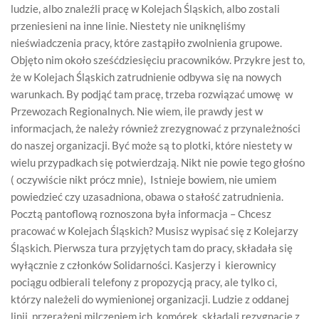
ludzie, albo znaleźli pracę w Kolejach Śląskich, albo zostali
przeniesieni na inne linie. Niestety nie uniknęliśmy
nieświadczenia pracy, które zastąpiło zwolnienia grupowe.
Objęto nim około sześćdziesięciu pracowników. Przykre jest to,
że w Kolejach Śląskich zatrudnienie odbywa się na nowych
warunkach. By podjąć tam pracę, trzeba rozwiązać umowę w
Przewozach Regionalnych. Nie wiem, ile prawdy jest w
informacjach, że należy również zrezygnować z przynależności
do naszej organizacji. Być może są to plotki, które niestety w
wielu przypadkach się potwierdzają. Nikt nie powie tego głośno
( oczywiście nikt prócz mnie), Istnieje bowiem, nie umiem
powiedzieć czy uzasadniona, obawa o stałość zatrudnienia.
Pocztą pantoflową roznoszona była informacja – Chcesz
pracować w Kolejach Śląskich? Musisz wypisać się z Kolejarzy
Śląskich. Pierwsza tura przyjętych tam do pracy, składała się
wyłącznie z członków Solidarności. Kasjerzy i kierownicy
pociągu odbierali telefony z propozycją pracy, ale tylko ci,
którzy należeli do wymienionej organizacji. Ludzie z oddanej
linii, przerażeni milczeniem ich komórek, składali rezygnacje z