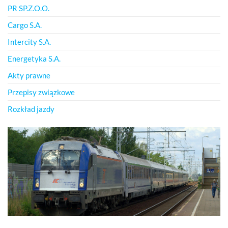
PR SP.Z.O.O.
Cargo S.A.
Intercity S.A.
Energetyka S.A.
Akty prawne
Przepisy związkowe
Rozkład jazdy