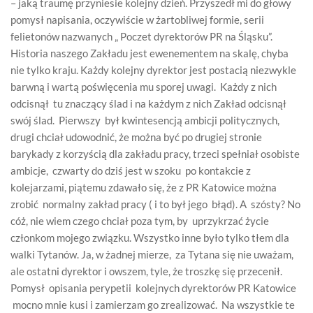
– jaką traumę przyniesie kolejny dzień. Przyszedł mi do głowy
pomysł napisania, oczywiście w żartobliwej formie, serii
felietonów nazwanych „ Poczet dyrektorów PR na Śląsku”.
Historia naszego Zakładu jest ewenementem na skalę, chyba
nie tylko kraju. Każdy kolejny dyrektor jest postacią niezwykle
barwną i wartą poświęcenia mu sporej uwagi. Każdy z nich
odcisnął tu znaczący ślad i na każdym z nich Zakład odcisnął
swój ślad. Pierwszy był kwintesencją ambicji politycznych,
drugi chciał udowodnić, że można być po drugiej stronie
barykady z korzyścią dla zakładu pracy, trzeci spełniał osobiste
ambicje, czwarty do dziś jest w szoku po kontakcie z
kolejarzami, piątemu zdawało się, że z PR Katowice można
zrobić normalny zakład pracy ( i to był jego błąd). A szósty? No
cóż, nie wiem czego chciał poza tym, by uprzykrzać życie
członkom mojego związku. Wszystko inne było tylko tłem dla
walki Tytanów. Ja, w żadnej mierze, za Tytana się nie uważam,
ale ostatni dyrektor i owszem, tyle, że troszkę się przecenił.
Pomysł opisania perypetii kolejnych dyrektorów PR Katowice
mocno mnie kusi i zamierzam go zrealizować. Na wszystkie te