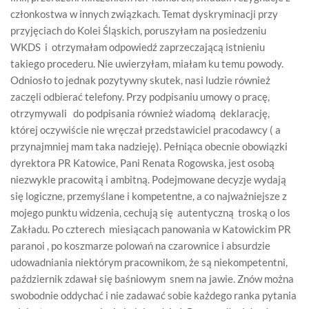
członkostwa w innych związkach. Temat dyskryminacji przy
przyjęciach do Kolei Śląskich, poruszyłam na posiedzeniu
WKDS i otrzymałam odpowiedź zaprzeczającą istnieniu
takiego procederu. Nie uwierzyłam, miałam ku temu powody.
Odniosło to jednak pozytywny skutek, nasi ludzie również
zaczęli odbierać telefony. Przy podpisaniu umowy o pracę,
otrzymywali do podpisania również wiadomą deklarację,
której oczywiście nie wręczał przedstawiciel pracodawcy ( a
przynajmniej mam taka nadzieję). Pełniąca obecnie obowiązki
dyrektora PR Katowice, Pani Renata Rogowska, jest osobą
niezwykle pracowitą i ambitną. Podejmowane decyzje wydają
się logiczne, przemyślane i kompetentne, a co najważniejsze z
mojego punktu widzenia, cechują się autentyczną troską o los
Zakładu. Po czterech miesiącach panowania w Katowickim PR
paranoi , po koszmarze polowań na czarownice i absurdzie
udowadniania niektórym pracownikom, że są niekompetentni,
październik zdawał się baśniowym snem na jawie. Znów można
swobodnie oddychać i nie zadawać sobie każdego ranka pytania