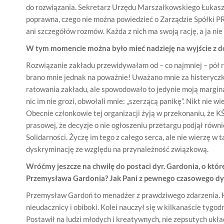
do rozwiązania. Sekretarz Urzędu Marszałkowskiego Łukasz C
poprawna, czego nie można powiedzieć o Zarządzie Spółki PR
ani szczegółów rozmów. Każda z nich ma swoją rację, a ja nie
W tym momencie można było mieć nadzieję na wyjście z doł
Rozwiązanie zakładu przewidywałam od – co najmniej – pół 
brano mnie jednak na poważnie! Uważano mnie za histeryczkę
ratowania zakładu, ale spowodowało to jedynie moją margina
nic im nie grozi, obwołali mnie: „szerzącą panikę”. Nikt nie 
Obecnie członkowie tej organizacji żyją w przekonaniu, że K
prasowej, że decyzje o nie ogłoszeniu przetargu podjął ró
Solidarności. Życzę im tego z całego serca, ale nie wierzę w 
dyskryminację ze względu na przynależność związkową.
Wróćmy jeszcze na chwilę do postaci dyr. Gardonia, o które
Przemysława Gardonia? Jak Pani z pewnego czasowego dys
Przemysław Gardoń to menadżer z prawdziwego zdarzenia. Ki
nieudacznicy i obiboki. Kolei nauczył się w kilkanaście tygodn
Postawił na ludzi młodych i kreatywnych, nie zepsutych ukł