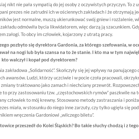
iaj nikt nie pała sympatią do jej osoby z oczywistych przyczyn. To z u
 pani prezes nie zatrudni ich w ościennych zakładach i że otrzymają j
ków jest normalne, muszą ukierunkować swój gniew i rozżalenie, w
r zakładu odmówiła bycia likwidatorem, więc darzą ją szacunkiem. Gd
em załogi. To obcy im człowiek, kojarzony z utratą pracy.
ego pozbyto się dyrektora Gardonia, za którego szefowania, w oc
ł na nogi lub była szansa na to że stanie. I kto ma w tym najwięk
 kto walczył i kopał pod dyrektorem?
ia zakładowa „Solidarność”. Skończyły się jej wpływy na panującego 
iach awansów. Ludzi, którzy uczciwie i w pocie czoła pracowali, okrzyk
e zmiany traktowano jako zamach i niechciany przewrót. Rozpowszec
e to przy zastosowaniu tzw. „częstochowskich rymów” paszkwile na 
ny człowiek to mój krewny. Stosowano metody zastraszania i poniża
ezes miała, w stosunku do niego inne zarzuty, czy tylko ugięła się po
ikiem wręczenia Gardoniowi „wilczego biletu”.
owice przeszedł do Kolei Śląskich? Bo takie słuchy chodzą i z tego