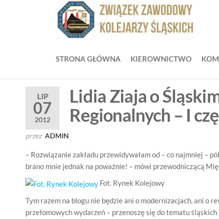
Przejdź
do
ZZ
Zwią
treści
Zaw
Zw
Kole
Z
Śląsk
STRONA GŁÓWNA
KIEROWNICTWO
KOM
Ko
Śl
Lidia Ziaja o Śląsk
LIP
07
Regionalnych – I cz
2012
przez
ADMIN
– Rozwiązanie zakładu przewidywałam od – co najmniej – pó
brano mnie jednak na poważnie! – mówi przewodniczącą Mię
Fot. Rynek Kolejowy
Tym razem na blogu nie będzie ani o modernizacjach, ani o rewi
przełomowych wydarzeń – przenoszę się do tematu śląskich ko