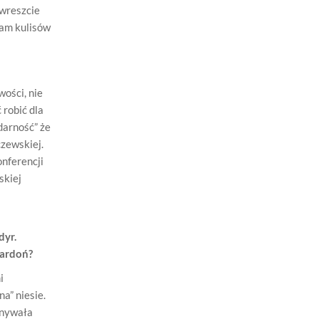
 wreszcie
nam kulisów
ości, nie
 robić dla
darność” że
czewskiej.
onferencji
skiej
dyr.
Gardoń?
i
na” niesie.
wnywała