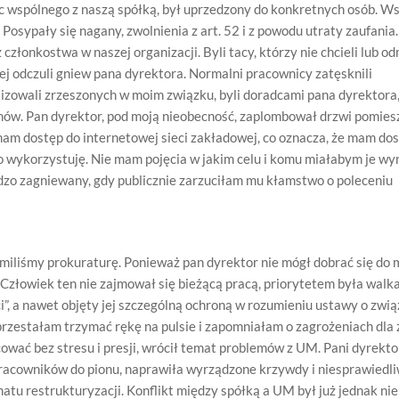
 nic wspólnego z naszą spółką, był uprzedzony do konkretnych osób. W
Posypały się nagany, zwolnienia z art. 52 i z powodu utraty zaufani
łonkostwa w naszej organizacji. Byli tacy, którzy nie chcieli lub o
ej odczuli gniew pana dyrektora. Normalni pracownicy zatęsknili
alizowali zrzeszonych w moim związku, byli doradcami pana dyrektora
ów. Pan dyrektor, pod moją nieobecność, zaplombował drzwi pomies
am dostęp do internetowej sieci zakładowej, co oznacza, że mam do
to wykorzystuję. Nie mam pojęcia w jakim celu i komu miałabym je wyn
dzo zagniewany, gdy publicznie zarzuciłam mu kłamstwo o poleceniu
omiliśmy prokuraturę. Ponieważ pan dyrektor nie mógł dobrać się do m
 Człowiek ten nie zajmował się bieżącą pracą, priorytetem była walk
ci”, a nawet objęty jej szczególną ochroną w rozumieniu ustawy o zwi
rzestałam trzymać rękę na pulsie i zapomniałam o zagrożeniach dla 
wać bez stresu i presji, wrócił temat problemów z UM. Pani dyrekt
acowników do pionu, naprawiła wyrządzone krzywdy i niesprawiedli
atu restrukturyzacji. Konflikt między spółką a UM był już jednak nie