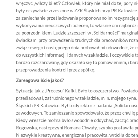
wręczyć „wilczy bilet’? Człowiek, który nie miał do tej pory
były oczywiście zrzeszone w ZZK Śląskich przy PR Katowice. 
za zaniechanie prześladowania proponowano im rezygnację z cz
wykonywania nieuczciwych poleceń, to właśnie oni najbardzi
za poprzednikiem. Ludzie zrzeszeni w „Solidarności” margin
świadkami przy prowadzeniu trudnych dla pracowników rozm
związkowego i następnego dnia próbował mi udowodnić, że m
do wszystkich informacji i danych w zakładzie. I oczywiście 
bardzo rozczarowany, gdy okazało się to pomówieniem, i bar
przeprowadzenia kontroli przez spółkę.
Zareagowaliście jakoś?
Sytuacja jak z „Procesu” Kafki. Było to oszczerstwo. Powiad
prześladował, zatrudnionego w zakładzie, m.in. mojego syna.
Śląskich PR Katowice. Był to dyrektor z nadania „Solidarnoś
zawodowych. To zamieszanie spowodowało, że przez chwilę p
Kiedy wreszcie można było swobodnie oddychać, zacząć praco
Rogowska, następczyni Romana Chwały, szybko postawiła pr
Niezwykle kreatywna, energiczna i pracowita, wróciła do tem