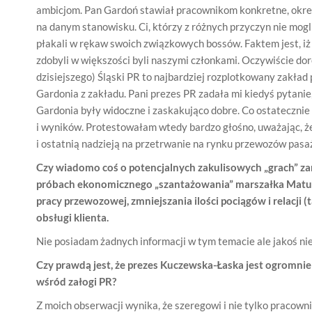
ambicjom. Pan Gardoń stawiał pracownikom konkretne, okre
na danym stanowisku. Ci, którzy z różnych przyczyn nie mogli
płakali w rękaw swoich związkowych bossów. Faktem jest, iż ci,
zdobyli w większości byli naszymi członkami. Oczywiście dor
dzisiejszego) Śląski PR to najbardziej rozplotkowany zakład
Gardonia z zakładu. Pani prezes PR zadała mi kiedyś pytanie
Gardonia były widoczne i zaskakująco dobre. Co ostatecznie
i wyników. Protestowałam wtedy bardzo głośno, uważając, ż
i ostatnią nadzieją na przetrwanie na rynku przewozów pasaż
Czy wiadomo coś o potencjalnych zakulisowych „grach” zar
próbach ekonomicznego „szantażowania” marszałka Matusi
pracy przewozowej, zmniejszania ilości pociągów i relacji (ta
obsługi klienta.
Nie posiadam żadnych informacji w tym temacie ale jakoś nie
Czy prawdą jest, że prezes Kuczewska-Łaska jest ogromni
wśród załogi PR?
Z moich obserwacji wynika, że szeregowi i nie tylko pracownic