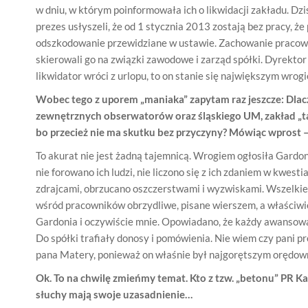
w dniu, w którym poinformowała ich o likwidacji zakładu. Dzis
prezes usłyszeli, że od 1 stycznia 2013 zostają bez pracy, że
odszkodowanie przewidziane w ustawie. Zachowanie pracowni
skierowali go na związki zawodowe i zarząd spółki. Dyrekto
likwidator wróci z urlopu, to on stanie się największym wrogi
Wobec tego z uporem „maniaka” zapytam raz jeszcze: Dlacz
zewnętrznych obserwatorów oraz śląskiego UM, zakład „tawa
bo przecież nie ma skutku bez przyczyny? Mówiąc wprost –
To akurat nie jest żadną tajemnicą. Wrogiem ogłosiła Gardon
nie forowano ich ludzi, nie liczono się z ich zdaniem w kwest
zdrajcami, obrzucano oszczerstwami i wyzwiskami. Wszelki
wśród pracowników obrzydliwe, pisane wierszem, a właściwi
Gardonia i oczywiście mnie. Opowiadano, że każdy awansowa
Do spółki trafiały donosy i pomówienia. Nie wiem czy pani pr
pana Matery, ponieważ on właśnie był najgorętszym orędown
Ok. To na chwilę zmieńmy temat. Kto z tzw. „betonu” PR Kat
słuchy mają swoje uzasadnienie…