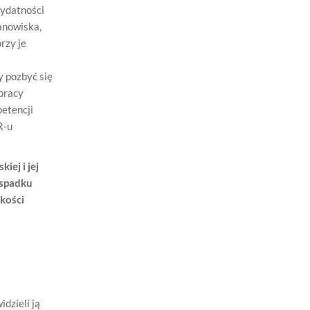
zydatności
tanowiska,
rzy je
a
y pozbyć się
 pracy
petencji
R-u
ej i jej
 spadku
akości
idzieli ją