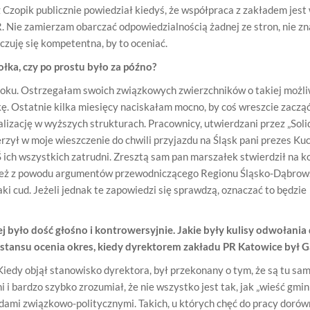
zopik publicznie powiedział kiedyś, że współpraca z zakładem jest
. Nie zamierzam obarczać odpowiedzialnością żadnej ze stron, nie z
 czuję się kompetentna, by to oceniać.
ka, czy po prostu było za późno?
roku. Ostrzegałam swoich związkowych zwierzchników o takiej możliw
. Ostatnie kilka miesięcy naciskałam mocno, by coś wreszcie zacząć
lizację w wyższych strukturach. Pracownicy, utwierdzani przez „Soli
wierzył w moje wieszczenie do chwili przyjazdu na Śląsk pani prezes Ku
Ś ich wszystkich zatrudni. Zresztą sam pan marszałek stwierdził na k
wnież z powodu argumentów przewodniczącego Regionu Śląsko-Dąbrow
taki cud. Jeżeli jednak te zapowiedzi się sprawdzą, oznaczać to będzie
j było dość głośno i kontrowersyjnie. Jakie były kulisy odwołania 
tansu ocenia okres, kiedy dyrektorem zakładu PR Katowice był 
edy objął stanowisko dyrektora, był przekonany o tym, że są tu sam
i i bardzo szybko zrozumiał, że nie wszystko jest tak, jak „wieść gmin
adami związkowo-politycznymi. Takich, u których chęć do pracy doró