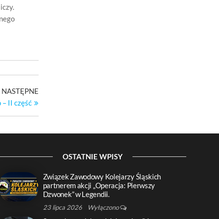
iczy.
dnego
Następny
NASTĘPNE
wpis
– II część
OSTATNIE WPISY
Związek Zawodowy Kolejarzy Śląskich
partnerem akcji „Operacja: Pierwszy
Dzwonek” w Legendii.
23 lipca 2026
Wyłączono