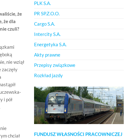
PLK S.A.
PR SP.Z.O.O.
aliście, że
 że dla
Cargo S.A.
nie czuli?
Intercity S.A.
Energetyka S.A.
iązkami
łęboką
Akty prawne
e, nie wziął
Przepisy związkowe
e zaczęły
Rozkład jazdy
a
nastąpił
Kuczewska-
 i pół
.
znie
FUNDUSZ WŁASNOŚCI PRACOWNICZEJ
rym chciał