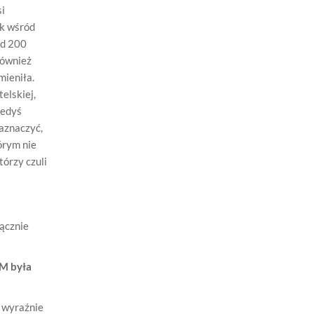
si
ak wśród
ad 200
również
mieniła.
elskiej,
iedyś
aznaczyć,
órym nie
tórzy czuli
łącznie
UM była
i wyraźnie