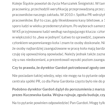
Koleje Śląskie powołał do życia Marszałek Śmigielski. W ta
pracownicy, przechodzili weryfikację przeprowadzaną przez
pracowników naszego zakładu. W 2010 r. Spółka PR wdrożył
pracowników. Był to czas, gdy likwidowano kasy biletowe, a 
sporo ludzi w wieku przedemerytalnym. Po wyborach samorzą
W KŚ przyjmowano ludzi według następującego klucza: człon
w większości to „dwa w jednym”. Łatwo to sprawdzić, zapewne
członkiem wspomnianego koła i znam te osoby doskonale. Ni
że osoby najbardziej zaangażowane w pracę koła mają bardz
czuję się upoważnioną opowiadać. Należy jednak także zaznacz
się u nas niedoceniani, a prezentowali wysoki poziom zaanga
Czy to prawda, że dyrektor Gardoń potrzebował zgody ce
Nie posiadam takiej wiedzy, więc nie mogę na to pytanie od
centrala spółki PR, co dla Pana Gardonia często było nie do p
Podobno dyrektor Gardoń dążył do porozumienia z marszałk
prezes Kuczewska-Łaska. Wojna rujnuje, zgoda buduje, czy
Na to pytanie powinien odpowiedzieć Pan Gardoń. Mogę tylko