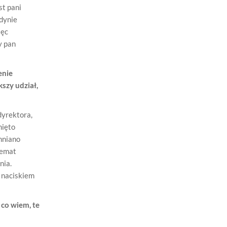
st pani
edynie
ięc
y pan
enie
szy udział,
dyrektora,
nięto
hniano
temat
nia.
d naciskiem
 co wiem, te