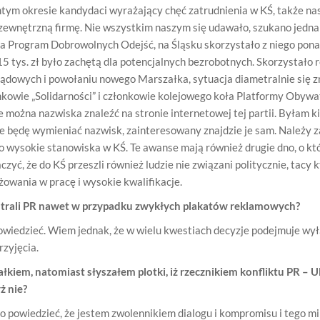
mtym okresie kandydaci wyrażający chęć zatrudnienia w KŚ, także na
 zewnętrzną firmę. Nie wszystkim naszym się udawało, szukano jedn
a Program Dobrowolnych Odejść, na Śląsku skorzystało z niego pon
15 tys. zł było zachętą dla potencjalnych bezrobotnych. Skorzystało 
dowych i powołaniu nowego Marszałka, sytuacja diametralnie się z
kowie „Solidarności” i członkowie kolejowego koła Platformy Obywat
 można nazwiska znaleźć na stronie internetowej tej partii. Byłam k
e będę wymieniać nazwisk, zainteresowany znajdzie je sam. Należy z
o wysokie stanowiska w KŚ. Te awanse mają również drugie dno, o kt
yć, że do KŚ przeszli również ludzie nie związani politycznie, tacy k
żowania w pracę i wysokie kwalifikacje.
ntrali PR nawet w przypadku zwykłych plakatów reklamowych?
powiedzieć. Wiem jednak, że w wielu kwestiach decyzje podejmuje wy
rzyjęcia.
iem, natomiast słyszałem plotki, iż rzecznikiem konfliktu PR – 
ż nie?
 powiedzieć, że jestem zwolennikiem dialogu i kompromisu i tego m