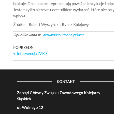
brakuje. Obie postaci reprezentują poważne instytucje i odpow
Jestem tylko biernym uczestnikiem wydarzeń, które niestety 
wpływu.
Źródło – Robert Wyszyński , Rynek Kolejowy
Opublikowano w
aktualności strona główna
Nawigacja
Poprzedni
POPRZEDNI
wpis
Interwencja ZZK Śl
wpisu
KONTAKT
Zarząd Główny Związku Zawodowego Kolejarzy
Śląskich
ul. Wolnego 12