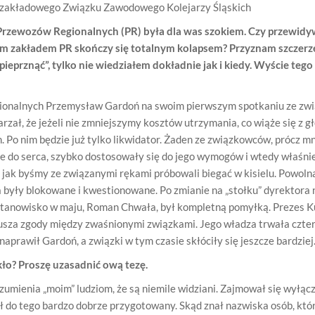
zakładowego Związku Zawodowego Kolejarzy Śląskich
 Przewozów Regionalnych (PR) była dla was szokiem. Czy przewidyw
 zakładem PR skończy się totalnym kolapsem? Przyznam szczerze,
eprznąć”, tylko nie wiedziałem dokładnie jak i kiedy. Wyście tego 
ionalnych Przemysław Gardoń na swoim pierwszym spotkaniu ze zw
zał, że jeżeli nie zmniejszymy kosztów utrzymania, co wiąże się z g
 Po nim będzie już tylko likwidator. Żaden ze związkowców, prócz mni
e do serca, szybko dostosowały się do jego wymogów i wtedy właśni
k, jak byśmy ze związanymi rękami próbowali biegać w kisielu. Powoln
były blokowane i kwestionowane. Po zmianie na „stołku” dyrektora 
o stanowisko w maju, Roman Chwała, był kompletną pomyłką. Prezes 
sza zgody między zwaśnionymi związkami. Jego władza trwała cztery
naprawił Gardoń, a związki w tym czasie skłóciły się jeszcze bardziej
ekło? Proszę uzasadnić ową tezę.
umienia „moim” ludziom, że są niemile widziani. Zajmował się wyłąc
 do tego bardzo dobrze przygotowany. Skąd znał nazwiska osób, któ