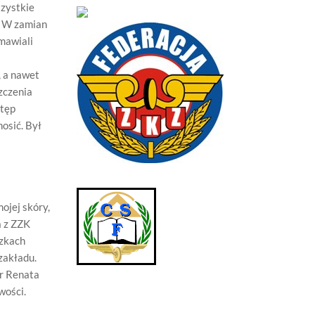
szystkie
a. W zamian
dmawiali
, a nawet
zczenia
stęp
osić. Był
ojej skóry,
a z ZZK
ązkach
zakładu.
or Renata
wości.