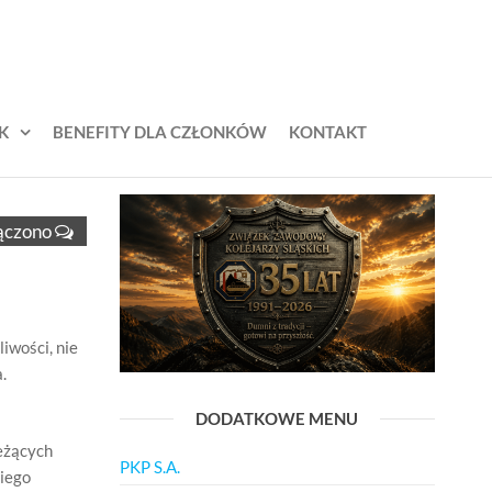
K
BENEFITY DLA CZŁONKÓW
KONTAKT
ączono
iwości, nie
.
DODATKOWE MENU
ieżących
PKP S.A.
kiego