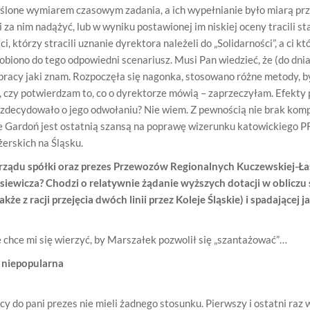
ślone wymiarem czasowym zadania, a ich wypełnianie było miarą pr
 za nim nadążyć, lub w wyniku postawionej im niskiej oceny tracili s
 którzy stracili uznanie dyrektora należeli do „Solidarności”, a ci któ
obiono do tego odpowiedni scenariusz. Musi Pan wiedzieć, że (do dni
 pracy jaki znam. Rozpoczęła się nagonka, stosowano różne metody, b
, czy potwierdzam to, co o dyrektorze mówią – zaprzeczyłam. Efekty
 zdecydowało o jego odwołaniu? Nie wiem. Z pewnością nie brak kom
e Gardoń jest ostatnią szansą na poprawę wizerunku katowickiego P
erskich na Śląsku.
ządu spółki oraz prezes Przewozów Regionalnych Kuczewskiej-Łaski
ewicza? Chodzi o relatywnie żądanie wyższych dotacji w obliczu
kże z racji przejęcia dwóch linii przez Koleje Śląskie) i spadającej j
 chce mi się wierzyć, by Marszałek pozwolił się „szantażować”…
e niepopularna
y do pani prezes nie mieli żadnego stosunku. Pierwszy i ostatni raz w