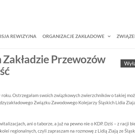
KŚL –
zek
odowy
iązek
jarzy
awodowy
ich
ISJA REWIZYJNA
ORGANIZACJE ZAKŁADOWE
ZWIĄZE
lejarzy
ąskich
im Zakładzie Przewozów
Wył
ęść
ł roku. Ostrzegałam swoich związkowych zwierzchników o takiej możl
dzyzakładowego Związku Zawodowego Kolejarzy Śląskich Lidia Ziaja
talizacjach, ani o taborze, a już na pewno nie o KDP. Dziś – z racji b
lei regionalnych, czyli zapraszam na rozmowę z Lidią Ziają ze Śląs