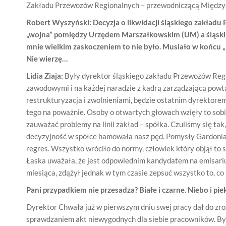
Zakładu Przewozów Regionalnych – przewodniczącą Między
Robert Wyszyński: Decyzja o likwidacji śląskiego zakładu
„wojna” pomiędzy Urzędem Marszałkowskim (UM) a śląskim
mnie wielkim zaskoczeniem to nie było. Musiało w końcu „pi
Nie wierzę…
Lidia Ziaja:
Były dyrektor śląskiego zakładu Przewozów Reg
zawodowymi i na każdej naradzie z kadrą zarządzającą powtar
restrukturyzacja i zwolnieniami, będzie ostatnim dyrektorem.
tego na poważnie. Osoby o otwartych głowach wzięły to sobi
zauważać problemy na linii zakład – spółka. Czuliśmy się ta
decyzyjność w spółce hamowała nasz pęd. Pomysły Gardonia 
regres. Wszystko wróciło do normy, człowiek który objął t
Łaska uważała, że jest odpowiednim kandydatem na emisariu
miesiąca, zdążył jednak w tym czasie zepsuć wszystko to, co 
Pani przypadkiem nie przesadza? Białe i czarne. Niebo i pi
Dyrektor Chwała już w pierwszym dniu swej pracy dał do zroz
sprawdzaniem akt niewygodnych dla siebie pracowników. Był