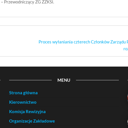
k – Przewodniczący ZG ZZKŚl.
Proces wyłaniania czterech Członków Zarząd
ro
MENU
Strona główna
Kierownictwo
Komisja Rewizyjna
Organizacje Zakładowe