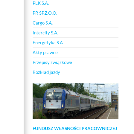
PLK S.A.
PR SP.Z.O.O.
Cargo S.A.
Intercity S.A.
Energetyka S.A.
Akty prawne
Przepisy związkowe
Rozkład jazdy
FUNDUSZ WŁASNOŚCI PRACOWNICZEJ