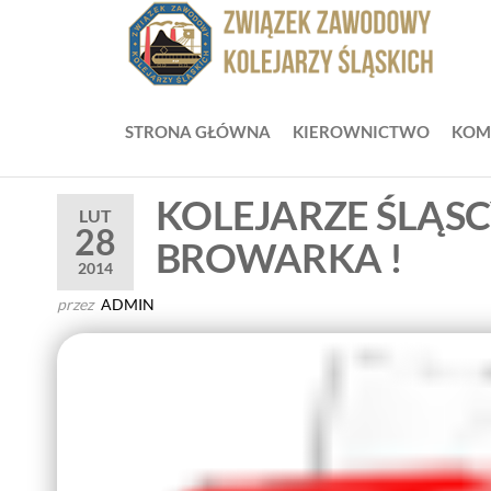
Przejdź
do
ZZ
Zwią
treści
Zaw
Zw
Kole
Z
Śląsk
STRONA GŁÓWNA
KIEROWNICTWO
KOM
Ko
Śl
KOLEJARZE ŚLĄS
LUT
28
BROWARKA !
2014
przez
ADMIN