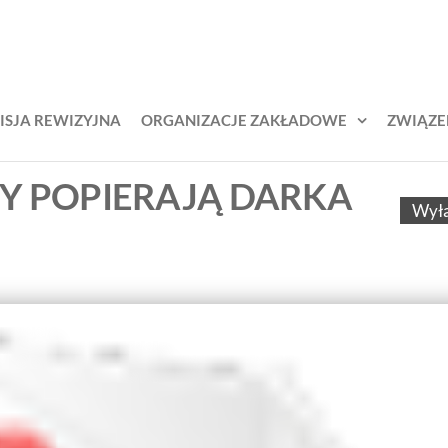
KŚL –
zek
odowy
iązek
jarzy
awodowy
ich
ISJA REWIZYJNA
ORGANIZACJE ZAKŁADOWE
ZWIĄZE
lejarzy
ąskich
CY POPIERAJĄ DARKA
Wył