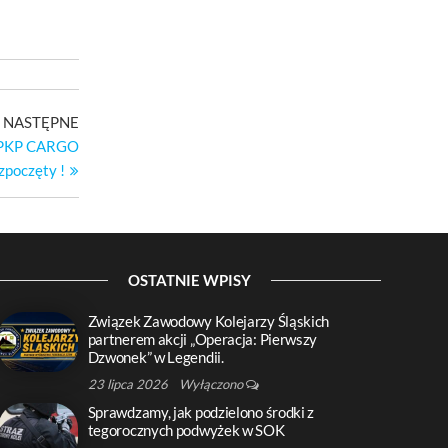
Następny
NASTĘPNE
wpis
u PKP CARGO
zpoczęty !
OSTATNIE WPISY
Związek Zawodowy Kolejarzy Śląskich
partnerem akcji „Operacja: Pierwszy
Dzwonek” w Legendii.
23 lipca 2026
Wyłączono
Sprawdzamy, jak podzielono środki z
tegorocznych podwyżek w SOK