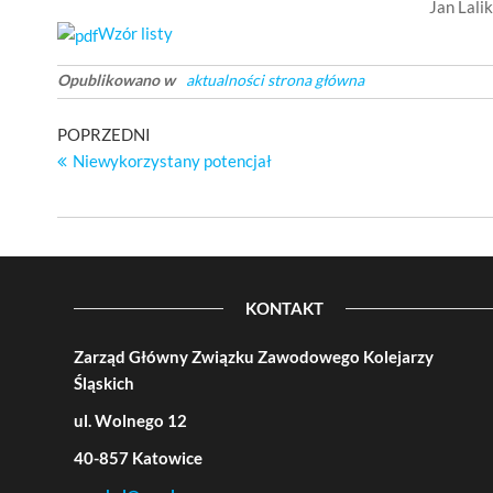
Jan Lali
Wzór listy
Opublikowano w
aktualności strona główna
Nawigacja
Poprzedni
POPRZEDNI
wpis
Niewykorzystany potencjał
wpisu
KONTAKT
Zarząd Główny Związku Zawodowego Kolejarzy
Śląskich
ul. Wolnego 12
40-857 Katowice