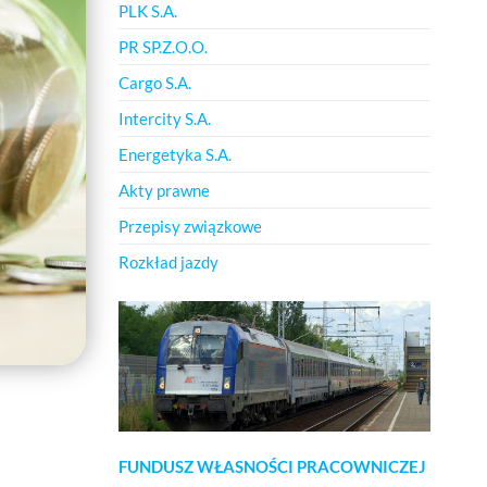
PLK S.A.
PR SP.Z.O.O.
Cargo S.A.
Intercity S.A.
Energetyka S.A.
Akty prawne
Przepisy związkowe
Rozkład jazdy
FUNDUSZ WŁASNOŚCI PRACOWNICZEJ