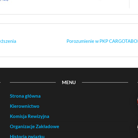
yższenia
Porozumienie w PKP CARGOTABOR S
MENU
Strona główna
Kierownictwo
Komisja Rewizyjna
Organizacje Zakładowe
Historia związku