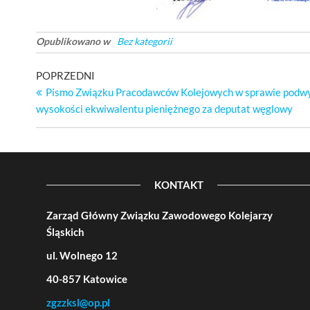
Opublikowano w
Bez kategorii
Nawigacja
Poprzedni
POPRZEDNI
wpis
Pismo Związku Pracodawców Kolejowych w sprawie podw
wpisu
wysokości ekwiwalentu pieniężnego za deputat węglowy
KONTAKT
Zarząd Główny Związku Zawodowego Kolejarzy
Śląskich
ul. Wolnego 12
40-857 Katowice
zgzzksl@op.pl