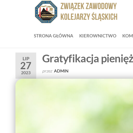
Przejdź
do
ZZ
Zwią
treści
Zaw
Zw
Kole
Z
Śląsk
STRONA GŁÓWNA
KIEROWNICTWO
KOM
Ko
Śl
Gratyfikacja pieni
LIP
27
przez
ADMIN
2023