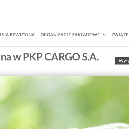
KŚL –
zek
odowy
iązek
jarzy
awodowy
ich
ISJA REWIZYJNA
ORGANIZACJE ZAKŁADOWE
ZWIĄZE
lejarzy
ąskich
ężna w PKP CARGO S.A.
Wył