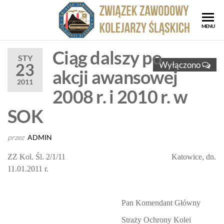
Przejdź
do
ZZK
Związe
MENU
treści
Zawod
Zwi
Kolejar
Ciąg dalszy po
Za
STY
Śląskic
Wyłączono
23
akcji awansowej
Kol
2011
Ślą
2008 r. i 2010 r. w
SOK
przez
ADMIN
ZZ Kol. Śl. 2/1/11
Katowice, dn.
11.01.2011 r.
Pan Komendant Główny
Straży Ochrony Kolei