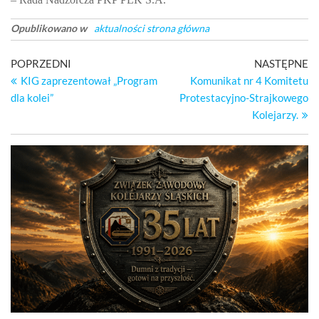
Opublikowano w
aktualności strona główna
Nawigacja
Poprzedni
Na
POPRZEDNI
NASTĘPNE
wpis
wp
KIG zaprezentował „Program
Komunikat nr 4 Komitetu
wpisu
dla kolei”
Protestacyjno-Strajkowego
Kolejarzy.