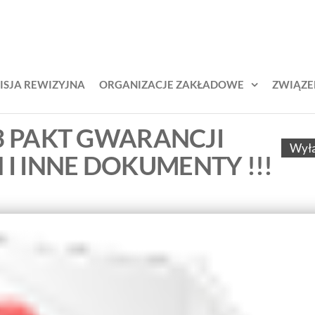
KŚL –
zek
odowy
iązek
jarzy
awodowy
ich
ISJA REWIZYJNA
ORGANIZACJE ZAKŁADOWE
ZWIĄZE
lejarzy
ąskich
13 PAKT GWARANCJI
Wył
 INNE DOKUMENTY !!!