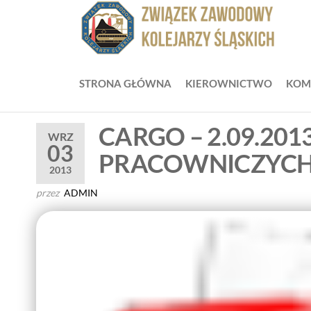
Przejdź
do
ZZ
Zwią
treści
Zaw
Zw
Kole
Z
Śląsk
STRONA GŁÓWNA
KIEROWNICTWO
KOM
Ko
Śl
CARGO – 2.09.20
WRZ
03
PRACOWNICZYCH I
2013
przez
ADMIN