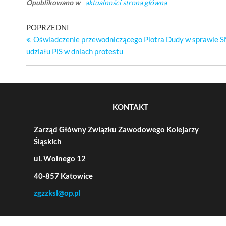
Opublikowano w
aktualności strona główna
Nawigacja
Poprzedni
POPRZEDNI
wpis
Oświadczenie przewodniczącego Piotra Dudy w sprawie S
wpisu
udziału PiS w dniach protestu
KONTAKT
Zarząd Główny Związku Zawodowego Kolejarzy
Śląskich
ul. Wolnego 12
40-857 Katowice
zgzzksl@op.pl