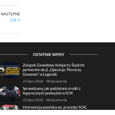
Następny
NASTĘPNE
wpis
CSF
OSTATNIE WPISY
Związek Zawodowy Kolejarzy Śląskich
partnerem akcji „Operacja: Pierwszy
Dzwonek” w Legendii.
23 lipca 2026
Wyłączono
Sprawdzamy, jak podzielono środki z
tegorocznych podwyżek w SOK
22 lipca 2026
Wyłączono
Interwencja poselska ws. procedur SOK.
Sprawa w UTK i RPO