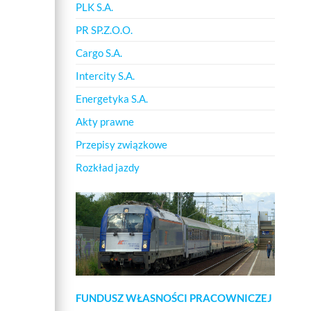
PLK S.A.
PR SP.Z.O.O.
Cargo S.A.
Intercity S.A.
Energetyka S.A.
Akty prawne
Przepisy związkowe
Rozkład jazdy
FUNDUSZ WŁASNOŚCI PRACOWNICZEJ