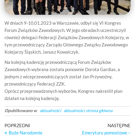
W dniach 9-10.01.2023 w Warszawie, odbył się VI Kongres
Forum Związków Zawodowych. W jego obradach uczestniczyli
również delegaci Federacji Związków Zawodowych Kolejarzy, w
tym przewodniczący Zarządu Głównego Związku Zawodowego
Kolejarzy Śląskich, Janusz Kowalczyk.
Na kolejną kadencję przewodniczącą Forum Związków
Zawodowych wybrana została ponownie Dorota Gardias, a
jednym z wiceprzewodniczących został Jan Przywoźny,
przewodniczący Federacji ZZK.
Oprócz przeprowadzonych wyborów, Kongres nakreślił plan
działań na kolejną kadencję.
Opublikowano w
aktualności
aktualności strona główna
Nawigacja
Poprzedni
Na
POPRZEDNI
NASTĘPNE
wpis
wp
Boże Narodzenie
Emerytury pomostowe –