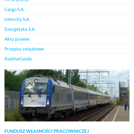
Cargo S.A.
Intercity S.A.
Energetyka S.A.
Akty prawne
Przepisy związkowe
Rozkład jazdy
FUNDUSZ WŁASNOŚCI PRACOWNICZEJ