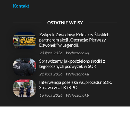
Kontakt
OSTATNIE WPISY
Związek Zawodowy Kolejarzy Śląskich
partnerem akcji „Operacja: Pierwszy
Dzwonek” w Legendii.
23 lipca 2026
Wyłączono
Sprawdzamy, jak podzielono środki z
tegorocznych podwyżek w SOK
22 lipca 2026
Wyłączono
Interwencja poselska ws. procedur SOK.
Sprawa w UTK i RPO
16 lipca 2026
Wyłączono
Copyright © 2020: ZZKŚL