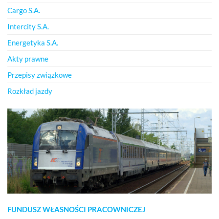
Cargo S.A.
Intercity S.A.
Energetyka S.A.
Akty prawne
Przepisy związkowe
Rozkład jazdy
FUNDUSZ WŁASNOŚCI PRACOWNICZEJ