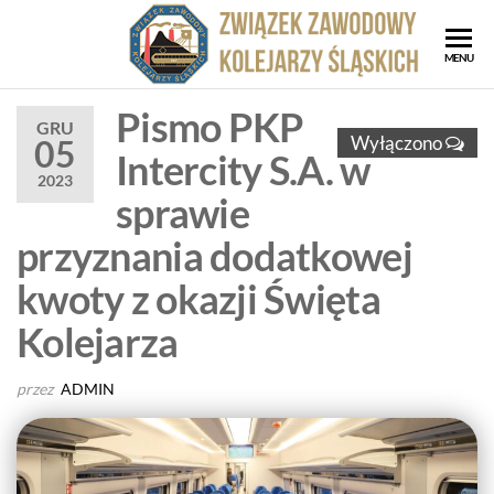
Przejdź
do
ZZK
Związe
MENU
treści
Zawod
Zwi
Kolejar
Pismo PKP
Za
GRU
Śląskic
Wyłączono
05
Intercity S.A. w
Kol
2023
Ślą
sprawie
przyznania dodatkowej
kwoty z okazji Święta
Kolejarza
przez
ADMIN