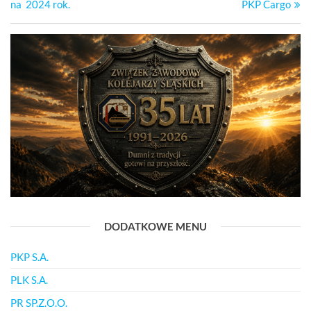
na 2024 rok.
PKP Cargo
DODATKOWE MENU
PKP S.A.
PLK S.A.
PR SP.Z.O.O.