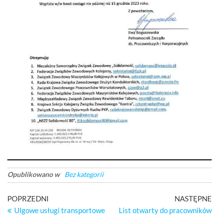
Opublikowano w
Bez kategorii
Nawigacja
Poprzedni
Na
POPRZEDNI
NASTĘPNE
wpis
wp
Ulgowe usługi transportowe
List otwarty do pracowników
wpisu