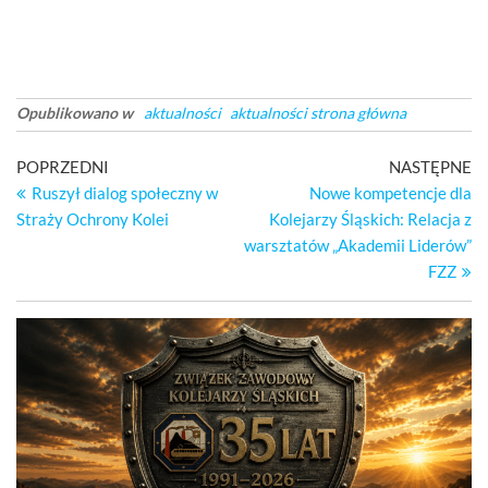
Opublikowano w
aktualności
aktualności strona główna
Nawigacja
Poprzedni
Na
POPRZEDNI
NASTĘPNE
wpis
wp
Ruszył dialog społeczny w
Nowe kompetencje dla
wpisu
Straży Ochrony Kolei
Kolejarzy Śląskich: Relacja z
warsztatów „Akademii Liderów”
FZZ