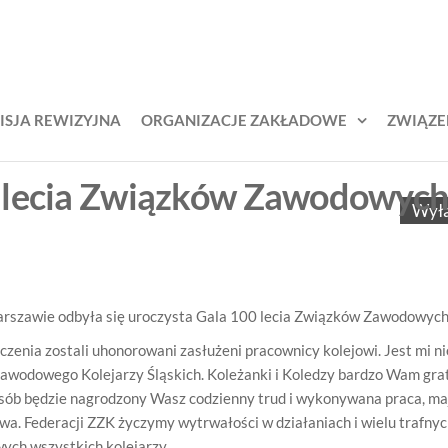
KŚL –
zek
odowy
iązek
jarzy
awodowy
ich
ISJA REWIZYJNA
ORGANIZACJE ZAKŁADOWE
ZWIĄZE
lejarzy
ąskich
0 lecia Związków Zawodowyc
Wył
arszawie odbyła się uroczysta Gala 100 lecia Związków Zawodowych 
zenia zostali uhonorowani zasłużeni pracownicy kolejowi. Jest mi n
 Zawodowego Kolejarzy Śląskich. Koleżanki i Koledzy bardzo Wam gra
posób będzie nagrodzony Wasz codzienny trud i wykonywana praca, ma
. Federacji ZZK życzymy wytrwałości w działaniach i wielu trafnych
ch wszystkich kolejarzy.