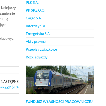
PLK S.A.
Kolejarzy.
PR SP.Z.O.O.
iezmiernie
Cargo S.A.
tuluję
jące
Intercity S.A.
Energetyka S.A.
 płacowych
Akty prawne
Przepisy związkowe
Rozkład jazdy
Następny
NASTĘPNE
wpis
 w ZZK Śl.
FUNDUSZ WŁASNOŚCI PRACOWNICZEJ