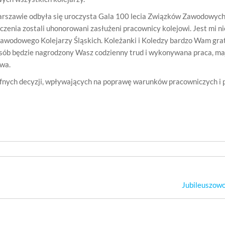
arszawie odbyła się uroczysta Gala 100 lecia Związków Zawodowych 
zenia zostali uhonorowani zasłużeni pracownicy kolejowi. Jest mi n
 Zawodowego Kolejarzy Śląskich. Koleżanki i Koledzy bardzo Wam gra
posób będzie nagrodzony Wasz codzienny trud i wykonywana praca, ma
wa.
rafnych decyzji, wpływających na poprawę warunków pracowniczych i
Jubileuszowo