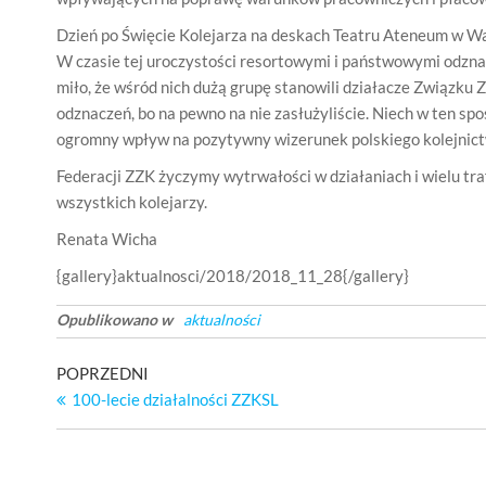
Dzień po Święcie Kolejarza na deskach Teatru Ateneum w W
W czasie tej uroczystości resortowymi i państwowymi odznac
miło, że wśród nich dużą grupę stanowili działacze Związku
odznaczeń, bo na pewno na nie zasłużyliście. Niech w ten s
ogromny wpływ na pozytywny wizerunek polskiego kolejnict
Federacji ZZK życzymy wytrwałości w działaniach i wielu t
wszystkich kolejarzy.
Renata Wicha
{gallery}aktualnosci/2018/2018_11_28{/gallery}
Opublikowano w
aktualności
Nawigacja
Poprzedni
POPRZEDNI
wpis
100-lecie działalności ZZKSL
wpisu