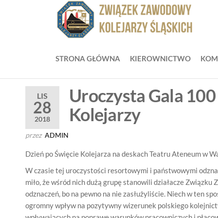
Przejdź
do
ZZ
Zwią
treści
Zaw
Zw
Kole
Z
Śląsk
STRONA GŁÓWNA
KIEROWNICTWO
KOM
Ko
Śl
Uroczysta Gala 10
LIS
28
Kolejarzy
2018
przez
ADMIN
Dzień po Święcie Kolejarza na deskach Teatru Ateneum w W
W czasie tej uroczystości resortowymi i państwowymi odznac
miło, że wśród nich dużą grupę stanowili działacze Związku
odznaczeń, bo na pewno na nie zasłużyliście. Niech w ten s
ogromny wpływ na pozytywny wizerunek polskiego kolejnictwa
wpływających na poprawę warunków pracowniczych i płacowy