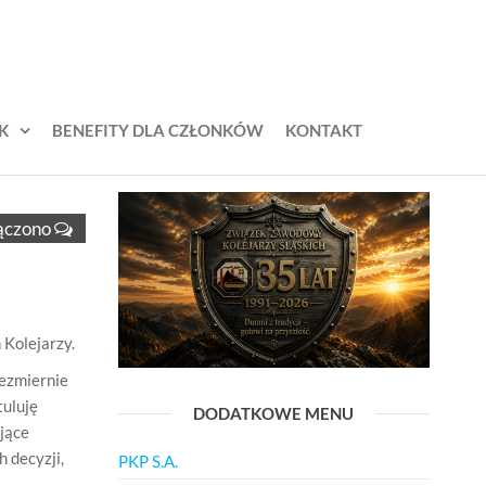
K
BENEFITY DLA CZŁONKÓW
KONTAKT
h
ączono
Kolejarzy.
iezmiernie
tuluję
DODATKOWE MENU
jące
 decyzji,
PKP S.A.