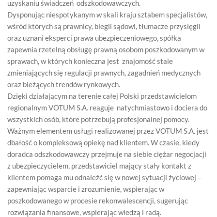
uzyskaniu świadczeń odszkodowawczych.
Dysponując niespotykanym w skali kraju sztabem specjalistów,
wśród których są prawnicy, biegli sądowi, tłumacze przysięgli
oraz uznani eksperci prawa ubezpieczeniowego, spółka
zapewnia rzetelną obsługę prawną osobom poszkodowanym w
sprawach, w których konieczna jest znajomość stale
zmieniających się regulacji prawnych, zagadnień medycznych
oraz bieżących trendów rynkowych.
Dzięki działającym na terenie całej Polski przedstawicielom
regionalnym VOTUM S.A. reaguje natychmiastowo i dociera do
wszystkich osób, które potrzebują profesjonalnej pomocy.
Ważnym elementem usługi realizowanej przez VOTUM S.A. jest
dbałość o kompleksową opiekę nad klientem. W czasie, kiedy
doradca odszkodowawczy przejmuje na siebie ciężar negocjacji
z ubezpieczycielem, przedstawiciel mający stały kontakt z
klientem pomaga mu odnaleźć się w nowej sytuacji życiowej –
zapewniając wsparcie i zrozumienie, wspierając w
poszkodowanego w procesie rekonwalescencji, sugerując
rozwiązania finansowe, wspierając wiedzą i radą.