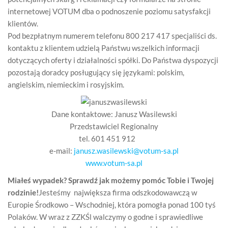
internetowej VOTUM dba o podnoszenie poziomu satysfakcji
klientów.
Pod bezpłatnym numerem telefonu 800 217 417 specjaliści ds.
kontaktu z klientem udzielą Państwu wszelkich informacji
dotyczących oferty i działalności spółki. Do Państwa dyspozycji
pozostają doradcy posługujący się językami: polskim,
angielskim, niemieckim i rosyjskim.
Dane kontaktowe: Janusz Wasilewski
Przedstawiciel Regionalny
tel. 601 451 912
e-mail:
janusz.wasilewski@votum-sa.pl
www.votum-sa.pl
Miałeś wypadek? Sprawdź jak możemy pomóc Tobie i Twojej
rodzinie!
Jesteśmy największa firma odszkodowawczą w
Europie Środkowo – Wschodniej, która pomogła ponad 100 tyś
Polaków. W wraz z ZZKŚl walczymy o godne i sprawiedliwe