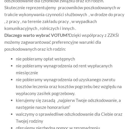
odszkodowanie dla członków związku oraz ich rodzin.
Skutecznie reprezentujemy pracowników poszkodowanych w
trakcie wykonywania czynności służbowych , w drodze do pracy
, z pracy , na terenie zakładu pracy , w wypadkach
komunikacyjnych , rolniczych i innych .
Dlaczego warto wybrać VOTUM?
Dzięki współpracy z ZZKŚl
możemy zagwarantować preferencyjne warunki dla
poszkodowanych oraz ich rodzin:
nie pobieramy opłat wstępnych
nie pobieramy wynagrodzenia od rent wypłacanych
miesięcznie
nie pobieramy wynagrodzenia od uzyskanego zwrotu
kosztów leczenia oraz kosztów pogrzebu bez względu na
wypłacony zasiłek pogrzebowy.
kierujemy się zasadą „najpierw Twoje odszkodowanie, a
następnie nasze honorarium”
walczymy o sprawiedliwe odszkodowanie dla Ciebie oraz
Twojej rodziny
oferujemy niezbędna pomoc w zgromadzeniu