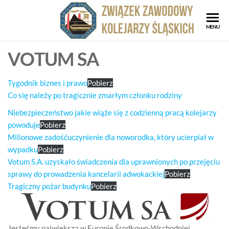
Przejdź
do
ZZK
Związe
MENU
treści
Zawod
Zwi
Kolejar
VOTUM SA
Za
Śląskic
Kol
Tygodnik biznes i prawo
Pobierz
Ślą
Co się należy po tragicznie zmarłym członku rodziny
Niebezpieczeństwo jakie wiąże się z codzienną pracą kolejarzy
powoduje
Pobierz
Milionowe zadośćuczynienie dla noworodka, który ucierpiał w
wypadku
Pobierz
Votum S.A. uzyskało świadczenia dla uprawnionych po przejęciu
sprawy do prowadzenia kancelarii adwokackiej
Pobierz
Tragiczny pożar budynku
Pobierz
Jesteśmy największą w Europie Środkowo-Wschodniej