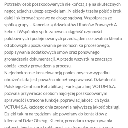
Potrzeby osób poszkodowanych nie kończą się na skutecznych
negocjacjach z ubezpieczycielami. Niekiedy trzeba pójść o krok
dalej i skierować sprawę na drogę sądową. Współpraca ze
spółką grupy – Kancelarią Adwokatów i Radców Prawnych A.
Łebek i Wspólnicy sp. k. zapewnia ciągłość czynności
polubownych i podejmowanych przed sądem, co uwalnia klienta
od obowiązku poszukiwania pełnomocnika procesowego,
podpisywania dodatkowych umów oraz ponownego
gromadzenia dokumentacji. A przede wszystkim znacząco
obniża koszty prowadzenia procesu.
Niejednokrotnie konsekwencją poniesionych w wypadku
obrażeń ciała jest poważna niepełnosprawność. Działalność
Polskiego Centrum Rehabilitacji Funkcjonalnej VOTUM S.A.
pozwala przywracać osobom najciężej poszkodowanym
sprawność i utracone funkcje, poprawiać jakość ich życia.
VOTUM S.A. każdego dnia zapewnia najwyższą jakość obsługi.
Dzięki takim narzędziom jak: powołany do kontaktów z
klientami Dział Obsługi Klienta, procedura rozpatrywania
potencjalnych skarg i reklamacji czy formularze na stronie